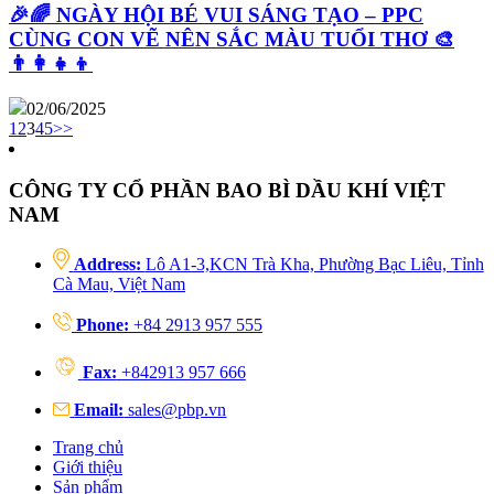
🎉🌈 NGÀY HỘI BÉ VUI SÁNG TẠO – PPC
CÙNG CON VẼ NÊN SẮC MÀU TUỔI THƠ 🎨
👨‍👩‍👧‍👦
02/06/2025
1
2
3
4
5
>>
CÔNG TY CỔ PHẦN BAO BÌ DẦU KHÍ VIỆT
NAM
Address:
Lô A1-3,KCN Trà Kha, Phường Bạc Liêu, Tỉnh
Cà Mau, Việt Nam
Phone:
+84 2913 957 555
Fax:
+842913 957 666
Email:
sales@pbp.vn
Trang chủ
Giới thiệu
Sản phẩm