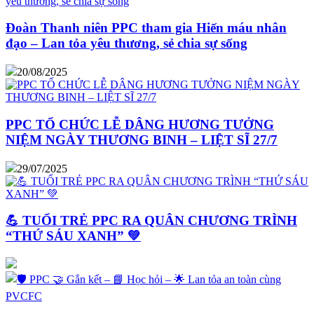
Đoàn Thanh niên PPC tham gia Hiến máu nhân
đạo – Lan tỏa yêu thương, sẻ chia sự sống
20/08/2025
PPC TỔ CHỨC LỄ DÂNG HƯƠNG TƯỞNG
NIỆM NGÀY THƯƠNG BINH – LIỆT SĨ 27/7
29/07/2025
💪 TUỔI TRẺ PPC RA QUÂN CHƯƠNG TRÌNH
“THỨ SÁU XANH” 💚