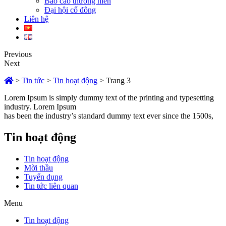
Báo cáo thường niên
Đại hội cổ đông
Liên hệ
Previous
Next
>
Tin tức
>
Tin hoạt động
>
Trang 3
Lorem Ipsum is simply dummy text of the printing and typesetting
industry. Lorem Ipsum
has been the industry’s standard dummy text ever since the 1500s,
Tin hoạt động
Tin hoạt động
Mời thầu
Tuyển dụng
Tin tức liên quan
Menu
Tin hoạt động