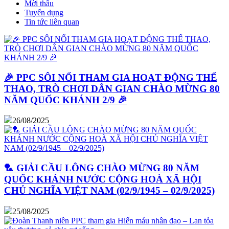
Mời thầu
Tuyển dụng
Tin tức liên quan
🎉 PPC SÔI NỔI THAM GIA HOẠT ĐỘNG THỂ
THAO, TRÒ CHƠI DÂN GIAN CHÀO MỪNG 80
NĂM QUỐC KHÁNH 2/9 🎉
26/08/2025
🏸 GIẢI CẦU LÔNG CHÀO MỪNG 80 NĂM
QUỐC KHÁNH NƯỚC CỘNG HOÀ XÃ HỘI
CHỦ NGHĨA VIỆT NAM (02/9/1945 – 02/9/2025)
25/08/2025