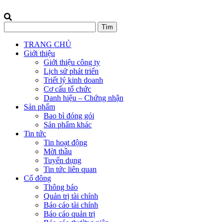
TRANG CHỦ
Giới thiệu
Giới thiệu công ty
Lịch sử phát triển
Triết lý kinh doanh
Cơ cấu tổ chức
Danh hiệu – Chứng nhận
Sản phẩm
Bao bì đóng gói
Sản phẩm khác
Tin tức
Tin hoạt động
Mời thầu
Tuyển dụng
Tin tức liên quan
Cổ đông
Thông báo
Quản trị tài chính
Báo cáo tài chính
Báo cáo quản trị