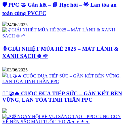
🛡️ PPC 🤝 Gắn kết – 📘 Học hỏi – 🌟 Lan tỏa an
toàn cùng PVCFC
24/06/2025
🌞GIẢI NHIỆT MÙA HÈ 2025 – MÁT LÀNH &
XANH SẠCH ❄️ 🌱
03/06/2025
🏃‍♂️🤝🔥 CUỘC ĐUA TIẾP SỨC – GẮN KẾT BỀN
VỮNG, LAN TỎA TINH THẦN PPC