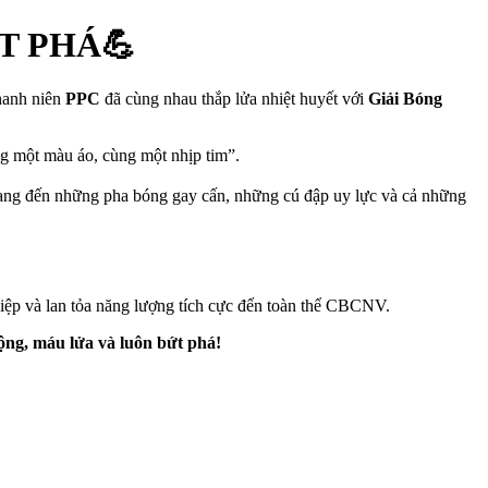
T PHÁ💪
hanh niên
PPC
đã cùng nhau thắp lửa nhiệt huyết với
Giải Bóng
ng một màu áo, cùng một nhịp tim”.
ang đến những pha bóng gay cấn, những cú đập uy lực và cả những
hiệp và lan tỏa năng lượng tích cực đến toàn thể CBCNV.
ộng, máu lửa và luôn bứt phá!