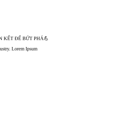
N KẾT ĐỂ BỨT PHÁ💪
dustry. Lorem Ipsum