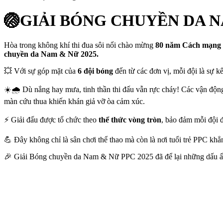
🏐GIẢI BÓNG CHUYỀN DA N
Hòa trong không khí thi đua sôi nổi chào mừng
80 năm Cách mạng
chuyền da Nam & Nữ 2025.
💥 Với sự góp mặt của
6 đội bóng
đến từ các đơn vị, mỗi đội là sự k
☀️🌧️ Dù nắng hay mưa, tinh thần thi đấu vẫn rực cháy! Các vận độn
màn cứu thua khiến khán giả vỡ òa cảm xúc.
⚡ Giải đấu được tổ chức theo
thể thức vòng tròn
, bảo đảm mỗi đội 
💪 Đây không chỉ là sân chơi thể thao mà còn là nơi tuổi trẻ PPC khẳ
🎉 Giải Bóng chuyền da Nam & Nữ PPC 2025 đã để lại những dấu ấn 