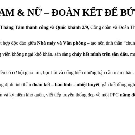
AM & NỮ – ĐOÀN KẾT ĐỂ BỨ
 Tháng Tám thành công
và
Quốc khánh 2/9
, Công đoàn và Đoàn T
ết hợp độc đáo giữa
Nhà máy và Văn phòng
– tạo nên tinh thần “chu
g viên không ngại khó khăn, sẵn sàng
cháy hết mình trên sân đấu
, m
đều có cơ hội giao lưu, học hỏi và cống hiến những trận cầu mãn nhãn.
ng định tinh thần
đoàn kết – bản lĩnh – nhiệt huyết
, gắn kết đồng ng
và kỷ niệm khó quên, viết tiếp truyền thống đẹp về một PPC
năng đ