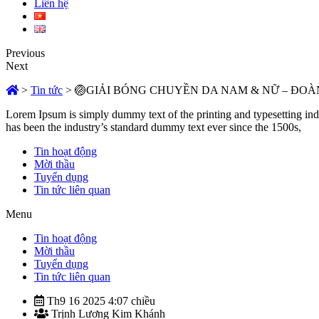
Liên hệ
Previous
Next
>
Tin tức
>
🏐GIẢI BÓNG CHUYỀN DA NAM & NỮ – ĐOÀ
Lorem Ipsum is simply dummy text of the printing and typesetting in
has been the industry’s standard dummy text ever since the 1500s,
Tin hoạt động
Mời thầu
Tuyển dụng
Tin tức liên quan
Menu
Tin hoạt động
Mời thầu
Tuyển dụng
Tin tức liên quan
Th9 16 2025 4:07 chiều
Trịnh Lương Kim Khánh