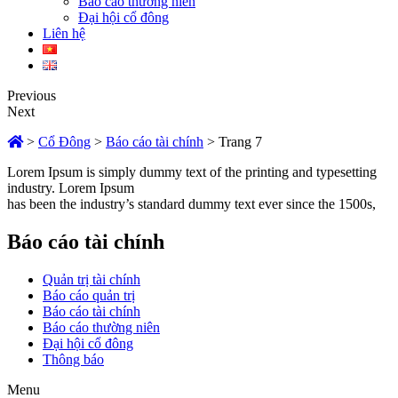
Báo cáo thường niên
Đại hội cổ đông
Liên hệ
Previous
Next
>
Cổ Đông
>
Báo cáo tài chính
>
Trang 7
Lorem Ipsum is simply dummy text of the printing and typesetting
industry. Lorem Ipsum
has been the industry’s standard dummy text ever since the 1500s,
Báo cáo tài chính
Quản trị tài chính
Báo cáo quản trị
Báo cáo tài chính
Báo cáo thường niên
Đại hội cổ đông
Thông báo
Menu