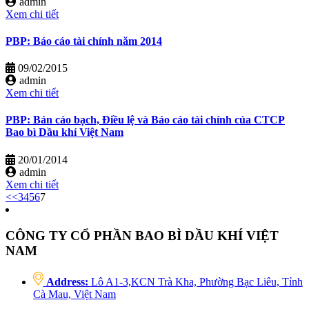
admin
Xem chi tiết
PBP: Báo cáo tài chính năm 2014
09/02/2015
admin
Xem chi tiết
PBP: Bản cáo bạch, Điều lệ và Báo cáo tài chính của CTCP
Bao bì Dầu khí Việt Nam
20/01/2014
admin
Xem chi tiết
<<
3
4
5
6
7
CÔNG TY CỔ PHẦN BAO BÌ DẦU KHÍ VIỆT
NAM
Address:
Lô A1-3,KCN Trà Kha, Phường Bạc Liêu, Tỉnh
Cà Mau, Việt Nam