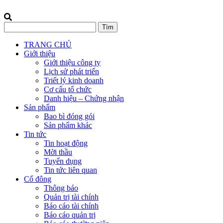
TRANG CHỦ
Giới thiệu
Giới thiệu công ty
Lịch sử phát triển
Triết lý kinh doanh
Cơ cấu tổ chức
Danh hiệu – Chứng nhận
Sản phẩm
Bao bì đóng gói
Sản phẩm khác
Tin tức
Tin hoạt động
Mời thầu
Tuyển dụng
Tin tức liên quan
Cổ đông
Thông báo
Quản trị tài chính
Báo cáo tài chính
Báo cáo quản trị