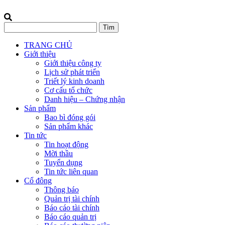
TRANG CHỦ
Giới thiệu
Giới thiệu công ty
Lịch sử phát triển
Triết lý kinh doanh
Cơ cấu tổ chức
Danh hiệu – Chứng nhận
Sản phẩm
Bao bì đóng gói
Sản phẩm khác
Tin tức
Tin hoạt động
Mời thầu
Tuyển dụng
Tin tức liên quan
Cổ đông
Thông báo
Quản trị tài chính
Báo cáo tài chính
Báo cáo quản trị