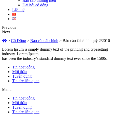
Báo cáo thường niên
Đại hội cổ đông
Liên hệ
Previous
Next
>
Cổ Đông
>
Báo cáo tài chính
>
Báo cáo tài chính quý 2/2016
Lorem Ipsum is simply dummy text of the printing and typesetting
industry. Lorem Ipsum
has been the industry’s standard dummy text ever since the 1500s,
Tin hoạt động
Mời thầu
Tuyển dụng
Tin tức liên quan
Menu
Tin hoạt động
Mời thầu
Tuyển dụng
Tin tức liên quan