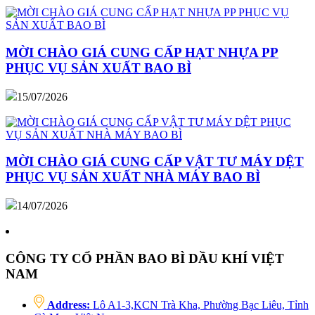
MỜI CHÀO GIÁ CUNG CẤP HẠT NHỰA PP
PHỤC VỤ SẢN XUẤT BAO BÌ
15/07/2026
MỜI CHÀO GIÁ CUNG CẤP VẬT TƯ MÁY DỆT
PHỤC VỤ SẢN XUẤT NHÀ MÁY BAO BÌ
14/07/2026
CÔNG TY CỔ PHẦN BAO BÌ DẦU KHÍ VIỆT
NAM
Address:
Lô A1-3,KCN Trà Kha, Phường Bạc Liêu, Tỉnh