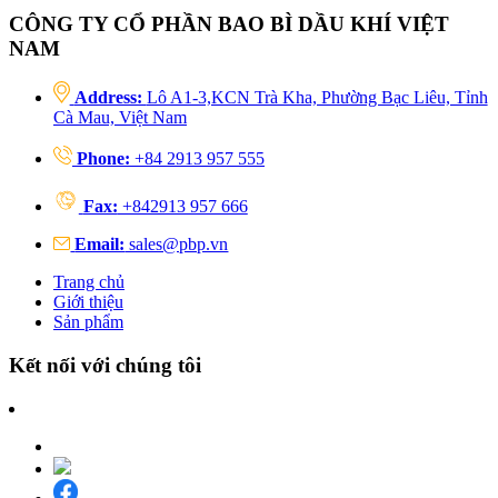
CÔNG TY CỔ PHẦN BAO BÌ DẦU KHÍ VIỆT
NAM
Address:
Lô A1-3,KCN Trà Kha, Phường Bạc Liêu, Tỉnh
Cà Mau, Việt Nam
Phone:
+84 2913 957 555
Fax:
+842913 957 666
Email:
sales@pbp.vn
Trang chủ
Giới thiệu
Sản phẩm
Kết nối với chúng tôi