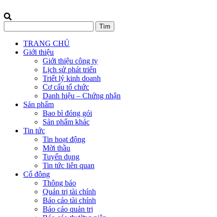
TRANG CHỦ
Giới thiệu
Giới thiệu công ty
Lịch sử phát triển
Triết lý kinh doanh
Cơ cấu tổ chức
Danh hiệu – Chứng nhận
Sản phẩm
Bao bì đóng gói
Sản phẩm khác
Tin tức
Tin hoạt động
Mời thầu
Tuyển dụng
Tin tức liên quan
Cổ đông
Thông báo
Quản trị tài chính
Báo cáo tài chính
Báo cáo quản trị