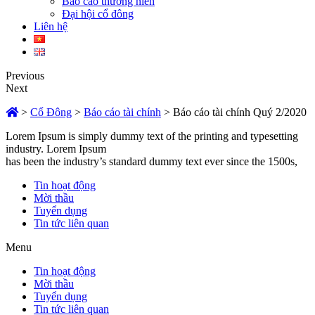
Báo cáo thường niên
Đại hội cổ đông
Liên hệ
Previous
Next
>
Cổ Đông
>
Báo cáo tài chính
>
Báo cáo tài chính Quý 2/2020
Lorem Ipsum is simply dummy text of the printing and typesetting
industry. Lorem Ipsum
has been the industry’s standard dummy text ever since the 1500s,
Tin hoạt động
Mời thầu
Tuyển dụng
Tin tức liên quan
Menu
Tin hoạt động
Mời thầu
Tuyển dụng
Tin tức liên quan