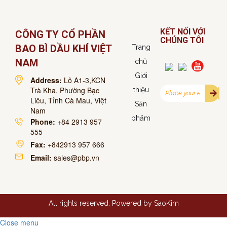
KẾT NỐI VỚI
CÔNG TY CỔ PHẦN
CHÚNG TÔI
BAO BÌ DẦU KHÍ VIỆT
Trang
NAM
chủ
Giới
Address:
Lô A1-3,KCN
Trà Kha, Phường Bạc
thiệu
Liêu, Tỉnh Cà Mau, Việt
Sản
Nam
phẩm
Phone:
+84 2913 957
555
Fax:
+842913 957 666
Email:
sales@pbp.vn
All rights reserved. Powered by
SaoKim
Close menu