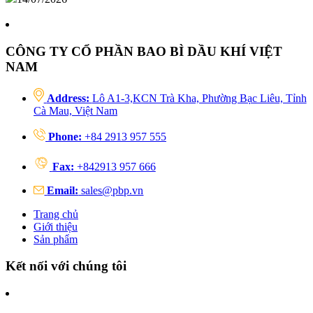
CÔNG TY CỔ PHẦN BAO BÌ DẦU KHÍ VIỆT
NAM
Address:
Lô A1-3,KCN Trà Kha, Phường Bạc Liêu, Tỉnh
Cà Mau, Việt Nam
Phone:
+84 2913 957 555
Fax:
+842913 957 666
Email:
sales@pbp.vn
Trang chủ
Giới thiệu
Sản phẩm
Kết nối với chúng tôi