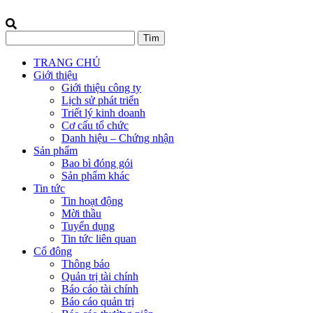
TRANG CHỦ
Giới thiệu
Giới thiệu công ty
Lịch sử phát triển
Triết lý kinh doanh
Cơ cấu tổ chức
Danh hiệu – Chứng nhận
Sản phẩm
Bao bì đóng gói
Sản phẩm khác
Tin tức
Tin hoạt động
Mời thầu
Tuyển dụng
Tin tức liên quan
Cổ đông
Thông báo
Quản trị tài chính
Báo cáo tài chính
Báo cáo quản trị