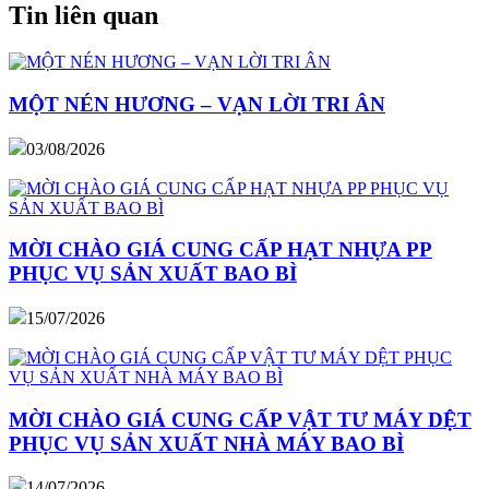
Tin liên quan
MỘT NÉN HƯƠNG – VẠN LỜI TRI ÂN
03/08/2026
MỜI CHÀO GIÁ CUNG CẤP HẠT NHỰA PP
PHỤC VỤ SẢN XUẤT BAO BÌ
15/07/2026
MỜI CHÀO GIÁ CUNG CẤP VẬT TƯ MÁY DỆT
PHỤC VỤ SẢN XUẤT NHÀ MÁY BAO BÌ
14/07/2026