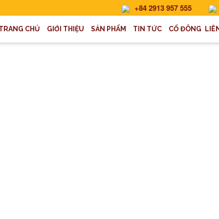
+84 2913 957 555
TRANG CHỦ
GIỚI THIỆU
SẢN PHẨM
TIN TỨC
CỔ ĐÔNG
LIÊ
 CHÍNH
>
BÁO CÁO TÀI CHÍNH QUÝ III/2023