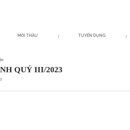
MỜI THẦU
TUYỂN DỤNG
ễn
NH QUÝ III/2023
23