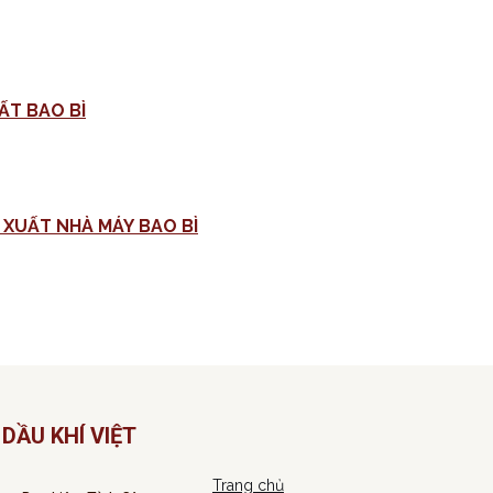
ẤT BAO BÌ
MỜI CHÀO GIÁ CUNG CẤP VẬT TƯ MÁY DỆT PHỤC VỤ SẢN XUẤT NHÀ MÁY BAO BÌ
DẦU KHÍ VIỆT
Trang chủ