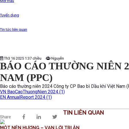
Mời thầu
Tuyển dụng
Tin tức liên quan
Th3 16 2025 1:37 chiều
Nguyễn
BÁO CÁO THƯỜNG NIÊN 20
NAM (PPC)
Báo cáo thường niên 2024 Công ty CP Bao bì Dầu khí Việt Nam 
VN BaoCaoThuongNien 2024 (1)
EN AnnualReport 2024 (1)
TIN LIÊN QUAN
Share
MỘT NÉN HƯƠNG – VẠN LỜI TRI ÂN