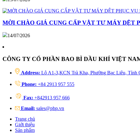
MỜI CHÀO GIÁ CUNG CẤP VẬT TƯ MÁY DỆT 
14/07/2026
CÔNG TY CỔ PHẦN BAO BÌ DẦU KHÍ VIỆT NA
Address:
Lô A1-3,KCN Trà Kha, Phường Bạc Liêu, Tỉnh 
Phone:
+84 2913 957 555
Fax:
+842913 957 666
Email:
sales@pbp.vn
Trang chủ
Giới thiệu
Sản phẩm