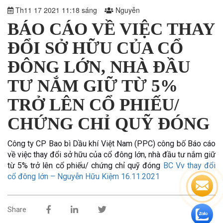
Th11 17 2021 11:18 sáng
Nguyễn
BÁO CÁO VỀ VIỆC THAY
ĐỔI SỞ HỮU CỦA CỔ
ĐÔNG LỚN, NHÀ ĐẦU
TƯ NẮM GIỮ TỪ 5%
TRỞ LÊN CỔ PHIẾU/
CHỨNG CHỈ QUỸ ĐÓNG
Công ty CP Bao bì Dầu khí Việt Nam (PPC) công bố Báo cáo
về việc thay đổi sở hữu của cổ đông lớn, nhà đầu tư nắm giữ
từ 5% trở lên cổ phiếu/ chứng chỉ quỹ đóng
BC Vv thay đổi
cổ đông lớn – Nguyễn Hữu Kiệm 16.11.2021
Share