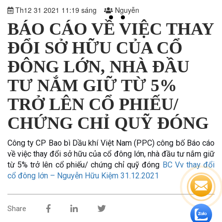
Th12 31 2021 11:19 sáng
Nguyễn
BÁO CÁO VỀ VIỆC THAY
ĐỔI SỞ HỮU CỦA CỔ
ĐÔNG LỚN, NHÀ ĐẦU
TƯ NẮM GIỮ TỪ 5%
TRỞ LÊN CỔ PHIẾU/
CHỨNG CHỈ QUỸ ĐÓNG
Công ty CP Bao bì Dầu khí Việt Nam (PPC) công bố Báo cáo
về việc thay đổi sở hữu của cổ đông lớn, nhà đầu tư nắm giữ
từ 5% trở lên cổ phiếu/ chứng chỉ quỹ đóng
BC Vv thay đổi
cổ đông lớn – Nguyễn Hữu Kiệm 31.12.2021
Share