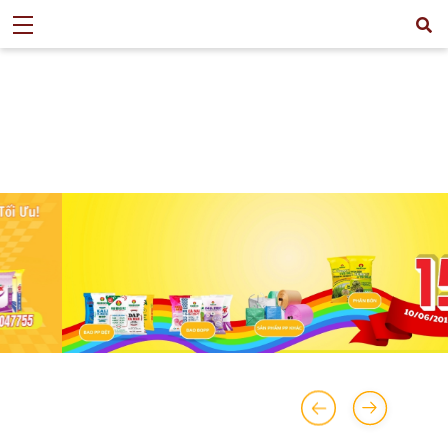
>
CỔ ĐÔNG
>
BÁO CÁO VỀ VIỆC THAY ĐỔI SỞ HỮU CỦA CỔ ĐÔNG
LỚN, NHÀ ĐẦU TƯ NẮM GIỮ TỪ 5% TRỞ LÊN CỔ PHIẾU/ CHỨNG CHỈ
QUỸ ĐÓNG