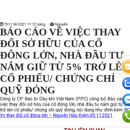
Th11 06 2021 11:12 sáng
Nguyễn
BÁO CÁO VỀ VIỆC THAY
ĐỔI SỞ HỮU CỦA CỔ
ĐÔNG LỚN, NHÀ ĐẦU TƯ
NẮM GIỮ TỪ 5% TRỞ LÊN
CỔ PHIẾU/ CHỨNG CHỈ
QUỸ ĐÓNG
Công ty CP Bao bì Dầu khí Việt Nam (PPC) công bố Báo cáo về
việc thay đổi sở hữu của cổ đông lớn, nhà đầu tư nắm giữ từ 5%
trở lên cổ phiếu/ chứng chỉ quỹ đóng, nội dung như đính kèm
BC
Vv thay đổi cổ đông lớn – Nguyễn Hữu Kiệm 05.11.2021