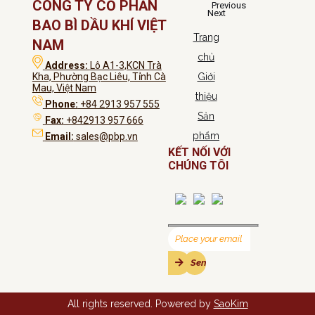
CÔNG TY CỔ PHẦN
Previous
Next
BAO BÌ DẦU KHÍ VIỆT
Trang
NAM
chủ
Address:
Lô A1-3,KCN Trà
Kha, Phường Bạc Liêu, Tỉnh Cà
Giới
Mau, Việt Nam
thiệu
Phone:
+84 2913 957 555
Sản
Fax:
+842913 957 666
phẩm
Email:
sales@pbp.vn
KẾT NỐI VỚI
CHÚNG TÔI
All rights reserved. Powered by
SaoKim