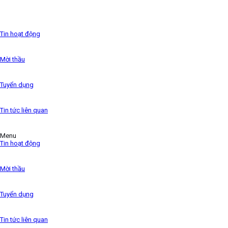
typesetting industry. Lorem Ipsum
has been the industry’s standard dummy text ever since
the 1500s,
Tin hoạt động
Mời thầu
Tuyển dụng
Tin tức liên quan
Menu
Tin hoạt động
Mời thầu
Tuyển dụng
Tin tức liên quan