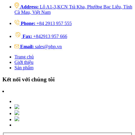
Address:
Lô A1-3,KCN Trà Kha, Phường Bạc Liêu, Tỉnh
Cà Mau, Việt Nam
Phone:
+84 2913 957 555
Fax:
+842913 957 666
Email:
sales@pbp.vn
Trang chủ
Giới thiệu
Sản phẩm
Kết nối với chúng tôi