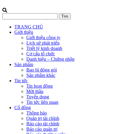
TRANG CHỦ
Giới thiệu
Giới thiệu công ty
Lịch sử phát triển
Triết lý kinh doanh
Cơ cấu tổ chức
Danh hiệu – Chứng nhận
Sản phẩm
Bao bì đóng gói
Sản phẩm khác
Tin tức
Tin hoạt động
Mời thầu
Tuyển dụng
Tin tức liên quan
Cổ đông
Thông báo
Quản trị tài chính
Báo cáo tài chính
Báo cáo quản trị