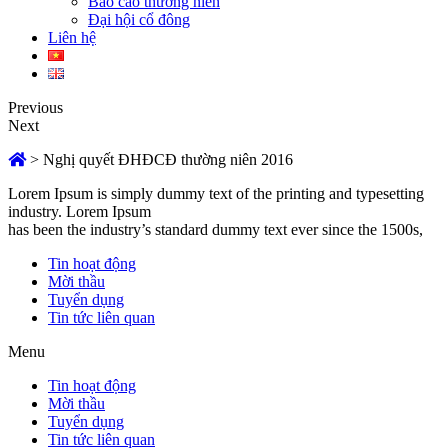
Báo cáo thường niên
Đại hội cổ đông
Liên hệ
Previous
Next
>
Nghị quyết ĐHĐCĐ thường niên 2016
Lorem Ipsum is simply dummy text of the printing and typesetting
industry. Lorem Ipsum
has been the industry’s standard dummy text ever since the 1500s,
Tin hoạt động
Mời thầu
Tuyển dụng
Tin tức liên quan
Menu
Tin hoạt động
Mời thầu
Tuyển dụng
Tin tức liên quan