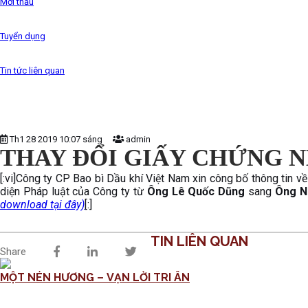
Mời thầu
Tuyển dụng
Tin tức liên quan
Th1 28 2019 10:07 sáng
admin
THAY ĐỔI GIẤY CHỨNG 
[:vi]Công ty CP Bao bì Dầu khí Việt Nam xin công bố thông tin 
diện Pháp luật của Công ty từ
Ông Lê Quốc Dũng
sang
Ông N
download tại đây)
[:]
TIN LIÊN QUAN
Share
MỘT NÉN HƯƠNG – VẠN LỜI TRI ÂN