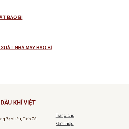
ẤT BAO BÌ
MỜI CHÀO GIÁ CUNG CẤP VẬT TƯ MÁY DỆT PHỤC VỤ SẢN XUẤT NHÀ MÁY BAO BÌ
DẦU KHÍ VIỆT
Trang chủ
ng Bạc Liêu, Tỉnh Cà
Giới thiệu