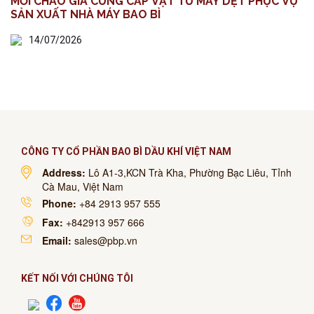
MỜI CHÀO GIÁ CUNG CẤP VẬT TƯ MÁY DỆT PHỤC VỤ
SẢN XUẤT NHÀ MÁY BAO BÌ
14/07/2026
CÔNG TY CỔ PHẦN BAO BÌ DẦU KHÍ VIỆT NAM
Address:
Lô A1-3,KCN Trà Kha, Phường Bạc Liêu, Tỉnh
Cà Mau, Việt Nam
Phone:
+84 2913 957 555
Fax:
+842913 957 666
Email:
sales@pbp.vn
KẾT NỐI VỚI CHÚNG TÔI