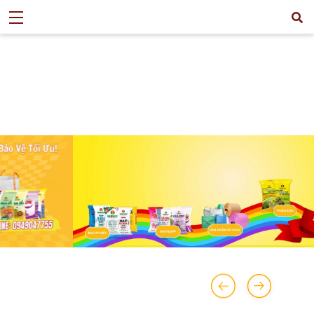
>
CỔ ĐÔNG
>
THÔNG BÁO
>
THÔNG BÁO ĐĂNG KÝ CUỐI CÙNG ĐỂ
THỰC HIỆN QUYỀN THAM DỰ ĐHCĐTN 2025