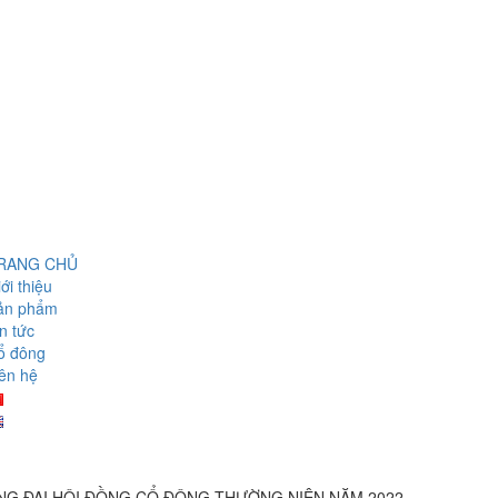
RANG CHỦ
ới thiệu
ản phẩm
n tức
ổ đông
ên hệ
NG ĐẠI HỘI ĐỒNG CỔ ĐÔNG THƯỜNG NIÊN NĂM 2022