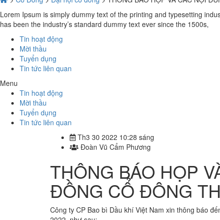
Lorem Ipsum is simply dummy text of the printing and typesetting indu
has been the industry’s standard dummy text ever since the 1500s,
Tin hoạt động
Mời thầu
Tuyển dụng
Tin tức liên quan
Menu
Tin hoạt động
Mời thầu
Tuyển dụng
Tin tức liên quan
Th3 30 2022 10:28 sáng
Đoàn Vũ Cẩm Phương
THÔNG BÁO HỌP VÀ
ĐỒNG CỔ ĐÔNG TH
Công ty CP Bao bì Dầu khí Việt Nam xin thông báo đế
2022, như sau: