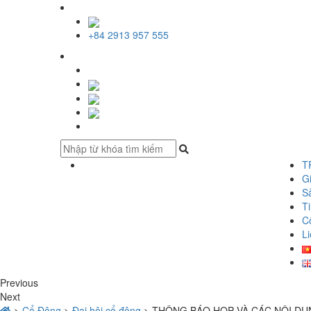
+84 2913 957 555
T
Gi
S
Ti
C
Li
Previous
Next
>
Cổ Đông
>
Đại hội cổ đông
>
THÔNG BÁO HỌP VÀ CÁC NỘI DU