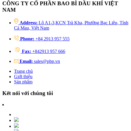
CÔNG TY CỔ PHẦN BAO BÌ DẦU KHÍ VIỆT
NAM
Address:
Lô A1-3,KCN Trà Kha, Phường Bạc Liêu, Tỉnh
Cà Mau, Việt Nam
Phone:
+84 2913 957 555
Fax:
+842913 957 666
Email:
sales@pbp.vn
Trang chủ
Giới thiệu
Sản phẩm
Kết nối với chúng tôi