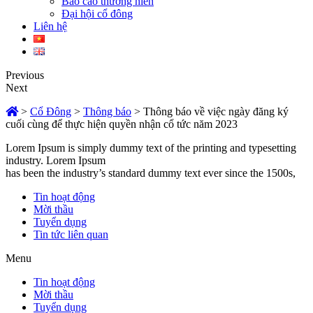
Báo cáo thường niên
Đại hội cổ đông
Liên hệ
Previous
Next
>
Cổ Đông
>
Thông báo
>
Thông báo về việc ngày đăng ký
cuối cùng để thực hiện quyền nhận cổ tức năm 2023
Lorem Ipsum is simply dummy text of the printing and typesetting
industry. Lorem Ipsum
has been the industry’s standard dummy text ever since the 1500s,
Tin hoạt động
Mời thầu
Tuyển dụng
Tin tức liên quan
Menu
Tin hoạt động
Mời thầu
Tuyển dụng