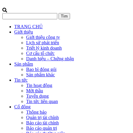
TRANG CHỦ
Giới thiệu
Giới thiệu công ty
Lịch sử phát triển
Triết lý kinh doanh
Cơ cấu tổ chức
Danh hiệu – Chứng nhận
Sản phẩm
Bao bì đóng gói
Sản phẩm khác
Tin tức
Tin hoạt động
Mời thầu
Tuyển dụng
Tin tức liên quan
Cổ đông
Thông báo
Quản trị tài chính
Báo cáo tài chính
Báo cáo quản trị