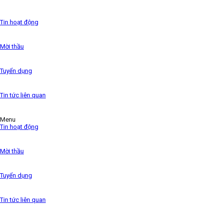
has been the industry’s standard dummy text ever since
the 1500s,
Tin hoạt động
Mời thầu
Tuyển dụng
Tin tức liên quan
Menu
Tin hoạt động
Mời thầu
Tuyển dụng
Tin tức liên quan