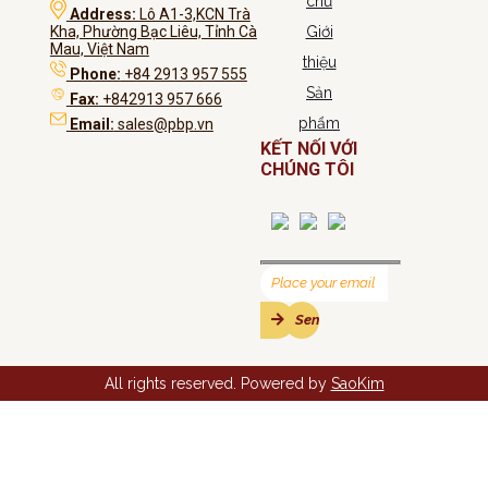
chủ
Address:
Lô A1-3,KCN Trà
Kha, Phường Bạc Liêu, Tỉnh Cà
Giới
Mau, Việt Nam
thiệu
Phone:
+84 2913 957 555
Sản
Fax:
+842913 957 666
phẩm
Email:
sales@pbp.vn
KẾT NỐI VỚI
CHÚNG TÔI
All rights reserved. Powered by
SaoKim