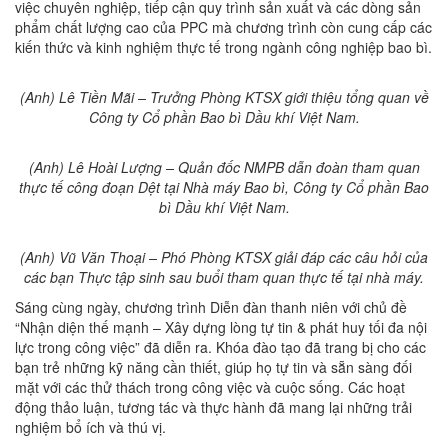
việc chuyên nghiệp, tiếp cận quy trình sản xuất và các dòng sản
phẩm chất lượng cao của PPC mà chương trình còn cung cấp các
kiến thức và kinh nghiệm thực tế trong ngành công nghiệp bao bì.
(Anh) Lê Tiền Mãi – Trưởng Phòng KTSX giới thiệu tổng quan về
Công ty Cổ phần Bao bì Dầu khí Việt Nam.
(Anh) Lê Hoài Lượng – Quản đốc NMPB dẫn đoàn tham quan
thực tế công đoạn Dệt tại Nhà máy Bao bì, Công ty Cổ phần Bao
bì Dầu khí Việt Nam.
(Anh) Vũ Văn Thoại – Phó Phòng KTSX giải đáp các câu hỏi của
các bạn Thực tập sinh sau buổi tham quan thực tế tại nhà máy.
Sáng cùng ngày, chương trình Diễn đàn thanh niên với chủ đề
“Nhận diện thế mạnh – Xây dựng lòng tự tin & phát huy tối đa nội
lực trong công việc” đã diễn ra. Khóa đào tạo đã trang bị cho các
bạn trẻ những kỹ năng cần thiết, giúp họ tự tin và sẵn sàng đối
mặt với các thử thách trong công việc và cuộc sống. Các hoạt
động thảo luận, tương tác và thực hành đã mang lại những trải
nghiệm bổ ích và thú vị.