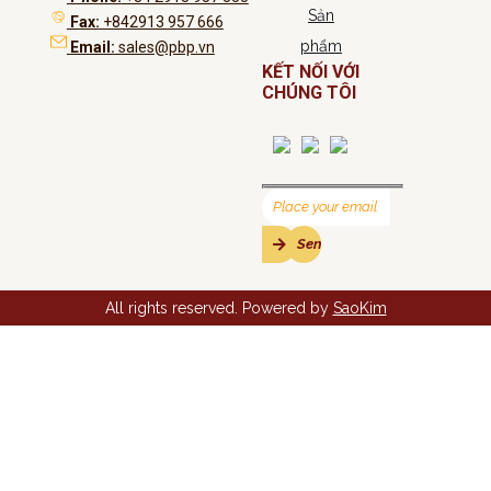
Sản
Fax:
+842913 957 666
phẩm
Email:
sales@pbp.vn
KẾT NỐI VỚI
CHÚNG TÔI
All rights reserved. Powered by
SaoKim