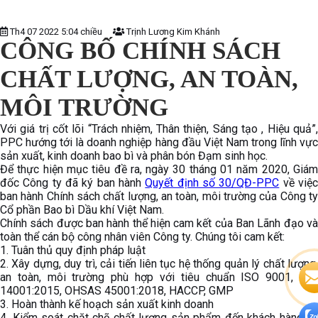
Th4 07 2022 5:04 chiều
Trịnh Lương Kim Khánh
CÔNG BỐ CHÍNH SÁCH
CHẤT LƯỢNG, AN TOÀN,
MÔI TRƯỜNG
Với giá trị cốt lõi “Trách nhiệm, Thân thiện, Sáng tạo , Hiệu quả”,
PPC hướng tới là doanh nghiệp hàng đầu Việt Nam trong lĩnh vực
sản xuất, kinh doanh bao bì và phân bón Đạm sinh học.
Để thực hiện mục tiêu đề ra, ngày 30 tháng 01 năm 2020, Giám
đốc Công ty đã ký ban hành
Quyết định số 30/QĐ-PPC
về việ
ban hành Chính sách chất lượng, an toàn, môi trường của Công ty
Cổ phần Bao bì Dầu khí Việt Nam.
Chính sách được ban hành thể hiện cam kết của Ban Lãnh đạo và
toàn thể cán bộ công nhân viên Công ty. Chúng tôi cam kết:
1. Tuân thủ quy định pháp luật
2. Xây dựng, duy trì, cải tiến liên tục hệ thống quản lý chất lượng,
an toàn, môi trường phù hợp với tiêu chuẩn ISO 9001, ISO
14001:2015, OHSAS 45001:2018, HACCP, GMP
3. Hoàn thành kế hoạch sản xuất kinh doanh
4. Kiểm soát chặt chẽ chất lượng sản phẩm đến khách hàng và