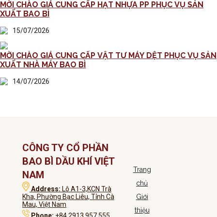
MỜI CHÀO GIÁ CUNG CẤP HẠT NHỰA PP PHỤC VỤ SẢN
XUẤT BAO BÌ
15/07/2026
MỜI CHÀO GIÁ CUNG CẤP VẬT TƯ MÁY DỆT PHỤC VỤ SẢN
XUẤT NHÀ MÁY BAO BÌ
14/07/2026
CÔNG TY CỔ PHẦN
BAO BÌ DẦU KHÍ VIỆT
Trang
NAM
chủ
Address:
Lô A1-3,KCN Trà
Kha, Phường Bạc Liêu, Tỉnh Cà
Giới
Mau, Việt Nam
thiệu
Phone:
+84 2913 957 555