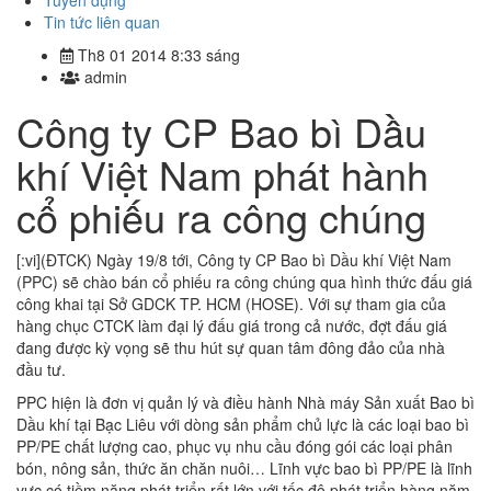
Tuyển dụng
Tin tức liên quan
Th8 01 2014 8:33 sáng
admin
Công ty CP Bao bì Dầu
khí Việt Nam phát hành
cổ phiếu ra công chúng
[:vi](ĐTCK) Ngày 19/8 tới, Công ty CP Bao bì Dầu khí Việt Nam
(PPC) sẽ chào bán cổ phiếu ra công chúng qua hình thức đấu giá
công khai tại Sở GDCK TP. HCM (HOSE). Với sự tham gia của
hàng chục CTCK làm đại lý đấu giá trong cả nước, đợt đấu giá
đang được kỳ vọng sẽ thu hút sự quan tâm đông đảo của nhà
đầu tư.
PPC hiện là đơn vị quản lý và điều hành Nhà máy Sản xuất Bao bì
Dầu khí tại Bạc Liêu với dòng sản phẩm chủ lực là các loại bao bì
PP/PE chất lượng cao, phục vụ nhu cầu đóng gói các loại phân
bón, nông sản, thức ăn chăn nuôi… Lĩnh vực bao bì PP/PE là lĩnh
vực có tiềm năng phát triển rất lớn với tốc độ phát triển hàng năm