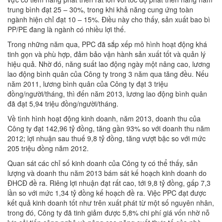
trung bình đạt 25 – 30%, trong khi khả năng cung ứng toàn
ngành hiện chỉ đạt 10 – 15%. Điều này cho thấy, sản xuất bao bì
PP/PE đang là ngành có nhiều lợi thế.
Trong những năm qua, PPC đã sắp xếp mô hình hoạt động khá
tinh gọn và phù hợp, đảm bảo vận hành sản xuất tốt và quản lý
hiệu quả. Nhờ đó, năng suất lao động ngày một nâng cao, lương
lao động bình quân của Công ty trong 3 năm qua tăng đều. Nếu
năm 2011, lương bình quân của Công ty đạt 3 triệu
đồng/người/tháng, thì đến năm 2013, lương lao động bình quân
đã đạt 5,94 triệu đồng/người/tháng.
Về tình hình hoạt động kinh doanh, năm 2013, doanh thu của
Công ty đạt 142,96 tỷ đồng, tăng gần 93% so với doanh thu năm
2012; lợi nhuận sau thuế 9,8 tỷ đồng, tăng vượt bậc so với mức
205 triệu đồng năm 2012.
Quan sát các chỉ số kinh doanh của Công ty có thể thấy, sản
lượng và doanh thu năm 2013 bám sát kế hoạch kinh doanh do
ĐHCĐ đề ra. Riêng lợi nhuận đạt rất cao, tới 9,8 tỷ đồng, gấp 7,3
lần so với mức 1,34 tỷ đồng kế hoạch đề ra. Việc PPC đạt được
kết quả kinh doanh tốt như trên xuất phát từ một số nguyên nhân,
trong đó, Công ty đã tinh giảm được 5,8% chi phí giá vốn nhờ nỗ