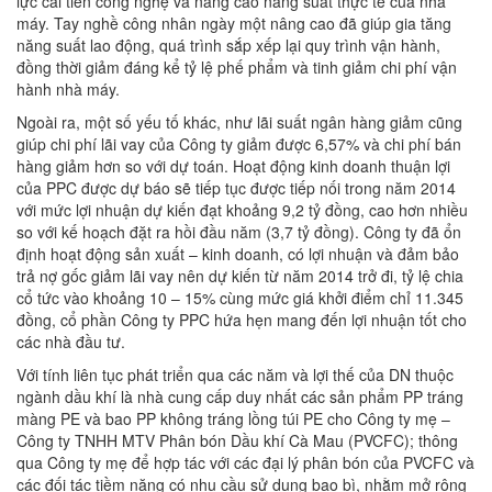
lực cải tiến công nghệ và nâng cao năng suất thực tế của nhà
máy. Tay nghề công nhân ngày một nâng cao đã giúp gia tăng
năng suất lao động, quá trình sắp xếp lại quy trình vận hành,
đồng thời giảm đáng kể tỷ lệ phế phẩm và tinh giảm chi phí vận
hành nhà máy.
Ngoài ra, một số yếu tố khác, như lãi suất ngân hàng giảm cũng
giúp chi phí lãi vay của Công ty giảm được 6,57% và chi phí bán
hàng giảm hơn so với dự toán. Hoạt động kinh doanh thuận lợi
của PPC được dự báo sẽ tiếp tục được tiếp nối trong năm 2014
với mức lợi nhuận dự kiến đạt khoảng 9,2 tỷ đồng, cao hơn nhiều
so với kế hoạch đặt ra hồi đầu năm (3,7 tỷ đồng). Công ty đã ổn
định hoạt động sản xuất – kinh doanh, có lợi nhuận và đảm bảo
trả nợ gốc giảm lãi vay nên dự kiến từ năm 2014 trở đi, tỷ lệ chia
cổ tức vào khoảng 10 – 15% cùng mức giá khởi điểm chỉ 11.345
đồng, cổ phần Công ty PPC hứa hẹn mang đến lợi nhuận tốt cho
các nhà đầu tư.
Với tính liên tục phát triển qua các năm và lợi thế của DN thuộc
ngành dầu khí là nhà cung cấp duy nhất các sản phẩm PP tráng
màng PE và bao PP không tráng lồng túi PE cho Công ty mẹ –
Công ty TNHH MTV Phân bón Dầu khí Cà Mau (PVCFC); thông
qua Công ty mẹ để hợp tác với các đại lý phân bón của PVCFC và
các đối tác tiềm năng có nhu cầu sử dụng bao bì, nhằm mở rộng