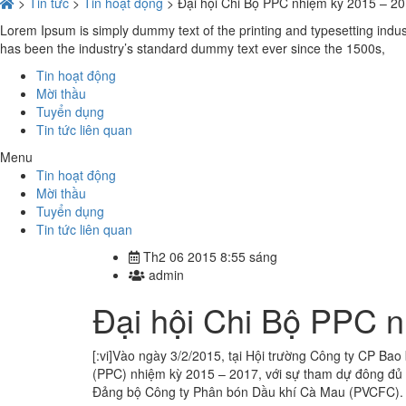
>
Tin tức
>
Tin hoạt động
>
Đại hội Chi Bộ PPC nhiệm kỳ 2015 – 2
Lorem Ipsum is simply dummy text of the printing and typesetting indu
has been the industry’s standard dummy text ever since the 1500s,
Tin hoạt động
Mời thầu
Tuyển dụng
Tin tức liên quan
Menu
Tin hoạt động
Mời thầu
Tuyển dụng
Tin tức liên quan
Th2 06 2015 8:55 sáng
admin
Đại hội Chi Bộ PPC 
[:vi]Vào ngày 3/2/2015, tại Hội trường Công ty CP Bao
(PPC) nhiệm kỳ 2015 – 2017, với sự tham dự đông đủ c
Đảng bộ Công ty Phân bón Dầu khí Cà Mau (PVCFC).