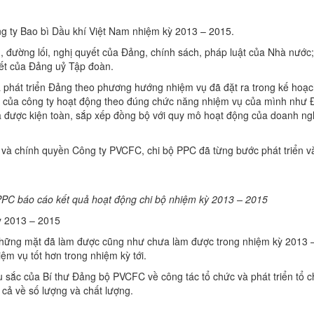
ng ty Bao bì Dầu khí Việt Nam nhiệm kỳ 2013 – 2015.
g, đường lối, nghị quyết của Đảng, chính sách, pháp luật của Nhà nước
ết của Đảng uỷ Tập đoàn.
à phát triển Đảng theo phương hướng nhiệm vụ đã đặt ra trong kế hoạ
hể của công ty hoạt động theo đúng chức năng nhiệm vụ của mình như
 được kiện toàn, sắp xếp đồng bộ với quy mô hoạt động của doanh ng
 và chính quyền Công ty PVCFC, chi bộ PPC đã từng bước phát triển v
PPC báo cáo kết quả hoạt động chi bộ
nhiệm kỳ 2013 – 2015
ỳ 2013 – 2015
 những mặt đã làm được cũng như chưa làm được trong nhiệm kỳ 2013 
ệm vụ tốt hơn trong nhiệm kỳ tới.
u sắc của Bí thư Đảng bộ PVCFC về công tác tổ chức và phát triển tổ 
ả về số lượng và chất lượng.