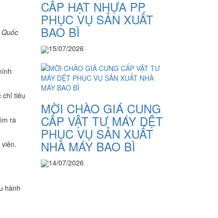
CẤP HẠT NHỰA PP
PHỤC VỤ SẢN XUẤT
BAO BÌ
ê Quốc
15/07/2026
hính
chỉ tiêu
MỜI CHÀO GIÁ CUNG
CẤP VẬT TƯ MÁY DỆT
ìm ra
PHỤC VỤ SẢN XUẤT
NHÀ MÁY BAO BÌ
 viên.
14/07/2026
ều hành