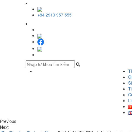
+84 2913 957 555
T
Gi
S
Ti
C
Li
Previous
Next