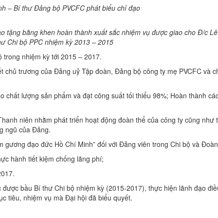
h – Bí thư Đảng bộ PVCFC phát biểu chỉ đạo
o tặng bằng khen hoàn thành xuất sắc nhiệm vụ được giao cho Đ/c L
thư Chi bộ PPC
nhiệm kỳ 2013 – 2015
 trong nhiệm kỳ tới 2015 – 2017.
yết chủ trương của Đảng uỷ Tập đoàn, Đảng bộ công ty mẹ PVCFC và c
 chất lượng sản phẩm và đạt công suất tối thiểu 98%; Hoàn thành các 
hanh niên nhằm phát triển hoạt động đoàn thể của công ty cũng như t
g ngũ của Đảng.
ấm gương đạo đức Hồ Chí Minh” đối với Đảng viên trong Chi bộ và Đoàn
ực hành tiết kiệm chống lãng phí;
2017.
 được bầu Bí thư Chi bộ nhiệm kỳ (2015-2017), thực hiện lãnh đạo đi
 tiêu, nhiệm vụ mà Đại hội đã biểu quyết.