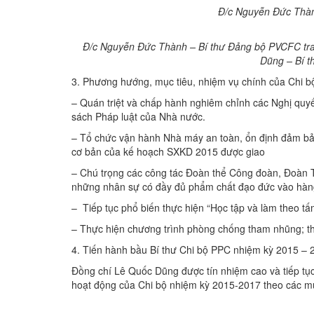
Đ/c Nguyễn Đức Thàn
Đ/c Nguyễn Đức Thành – Bí thư Đảng bộ PVCFC tra
Dũng – Bí 
3. Phương hướng, mục tiêu, nhiệm vụ chính của Chi bộ
– Quán triệt và chấp hành nghiêm chỉnh các Nghị qu
sách Pháp luật của Nhà nước.
– Tổ chức vận hành Nhà máy an toàn, ổn định đảm bảo
cơ bản của kế hoạch SXKD 2015 được giao
– Chú trọng các công tác Đoàn thể Công đoàn, Đoàn T
những nhân sự có đầy đủ phẩm chất đạo đức vào hàn
– Tiếp tục phổ biến thực hiện “Học tập và làm theo t
– Thực hiện chương trình phòng chống tham nhũng; th
4. Tiến hành bầu Bí thư Chi bộ PPC nhiệm kỳ 2015 – 
Đồng chí Lê Quốc Dũng được tín nhiệm cao và tiếp tục
hoạt động của Chi bộ nhiệm kỳ 2015-2017 theo các mục