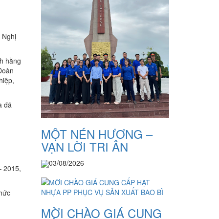
; Nghị
ch hằng
 Đoàn
hiệp,
à đã
MỘT NÉN HƯƠNG –
VẠN LỜI TRI ÂN
03/08/2026
– 2015,
chức
MỜI CHÀO GIÁ CUNG