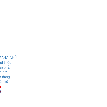
RANG CHỦ
ới thiệu
ản phẩm
n tức
ổ đông
ên hệ