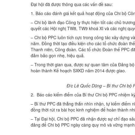
Đại hội đã được thông qua các vấn đề sau:
1. Báo cáo đánh giá kết quả hoạt động của Chi bộ Cô
– Chi bộ lãnh đạo Công ty thực hiện tốt các chủ trươn
quyết các Hội nghị TW8, TW9 khoá XI và các nghị quy
– Chi bộ PPC luôn tích cực trong công tác xây dựng v
năm. Đồng thời tạo điều kiện cho các tổ chức đoàn t
Thanh niên, Công đoàn. Các tổ chức Đoàn thể PPC đã
đảm bảo gọn nhẹ, hiệu quả.
– Trong thời gian qua, được sự quan tâm của Đảng bộ
hoàn thành Kế hoạch SXKD năm 2014 được giao.
Đ/c Lê Quốc Dũng – Bí thư Chi bộ 
2. Báo cáo kiểm điểm của Bí thư Chi bộ PPC nhiệm k
– Bí thư PPC đã thẳng thắn nhìn nhận, tự kiểm điểm
đồng thời rút ra bài học kinh nghiệm để hoàn thành nhi
– Tại Đại hội, Chi bộ PPC đã nhận được sự chỉ đạo sâ
đảng để Chi bộ PPC ngày càng quy mô và vững mạnh c