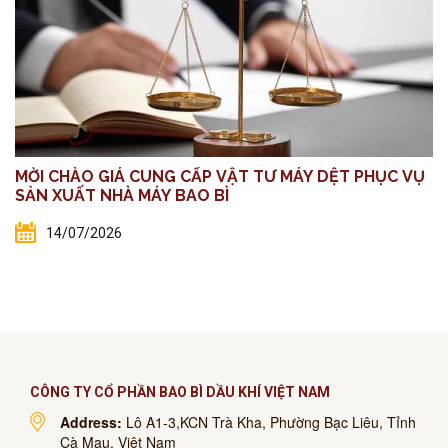
MỜI CHÀO GIÁ CUNG CẤP VẬT TƯ MÁY DỆT PHỤC VỤ
SẢN XUẤT NHÀ MÁY BAO BÌ
14/07/2026
CÔNG TY CỔ PHẦN BAO BÌ DẦU KHÍ VIỆT NAM
Address:
Lô A1-3,KCN Trà Kha, Phường Bạc Liêu, Tỉnh
Cà Mau, Việt Nam