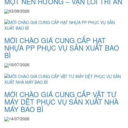
MỘT NÉN HƯƠNG – VẠN LỜI TRI ÂN
03/08/2026
MỜI CHÀO GIÁ CUNG CẤP HẠT
NHỰA PP PHỤC VỤ SẢN XUẤT BAO
BÌ
15/07/2026
MỜI CHÀO GIÁ CUNG CẤP VẬT TƯ
MÁY DỆT PHỤC VỤ SẢN XUẤT NHÀ
MÁY BAO BÌ
14/07/2026