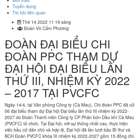
Mời thầu
Tuyển dụng
Tin tức liên quan
Th4 14 2022 11:19 sáng
Đoàn Vũ Cẩm Phương
ĐOÀN ĐẠI BIỂU CHI
ĐOÀN PPC THAM DỰ
ĐẠI HỘI ĐẠI BIỂU LẦN
THỨ III, NHIỆM KỲ 2022
– 2017 TẠI PVCFC
Ngày 14/4, tại Văn phòng Công ty (Cà Mau), Chi đoàn PPC đã cử
06 đại biểu tham dự Đại hội Đại biểu lần thứ III nhiệm kỳ 2022-
2027 do Đoàn Thanh niên Công ty CP Phân bón Dầu khí Cà Mau
(PVCFC) tổ chức. Tại Đại hội, với sự thống nhất cao, thực hiện
việc bầu cử dân chủ và hợp lệ, Đại hội đã lần lượt bầu Bí thư và
BCH Đoàn PVCFC khóa III nhiệm kỳ 2022-2027 gồm 15 đồng chí.