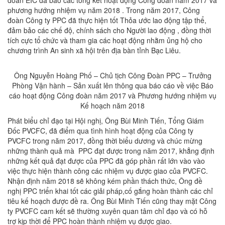
đoàn EIC đã báo các tổng kết hoạt động Công đoàn năm 2017 và
phương hướng nhiệm vụ năm 2018 . Trong năm 2017, Công
đoàn Công ty PPC đã thực hiện tốt Thỏa ước lao động tập thể,
đảm bảo các chế độ, chính sách cho Người lao động , đồng thời
tích cực tổ chức và tham gia các hoạt động nhằm ủng hộ cho
chương trình An sinh xã hội trên địa bàn tỉnh Bạc Liêu.
Ông Nguyễn Hoàng Phố – Chủ tịch Công Đoàn PPC – Trưởng
Phòng Vận hành – Sản xuất lên thông qua báo cáo về việc Báo
cáo hoạt động Công đoàn năm 2017 và Phương hướng nhiệm vụ
Kế hoạch năm 2018
Phát biểu chỉ đạo tại Hội nghị, Ông Bùi Minh Tiến, Tổng Giám
Đốc PVCFC, đã điểm qua tình hình hoạt động của Công ty
PVCFC trong năm 2017, đồng thời biểu dương và chúc mừng
những thành quả mà PPC đạt được trong năm 2017, khẳng định
những kết quả đạt được của PPC đã góp phần rất lớn vào vào
việc thực hiện thành công các nhiệm vụ được giao của PVCFC.
Nhận định năm 2018 sẽ không kém phần thách thức, Ông đề
nghị PPC triển khai tốt các giải pháp,cố gắng hoàn thành các chỉ
tiêu kế hoạch được đề ra. Ông Bùi Minh Tiến cũng thay mặt Công
ty PVCFC cam kết sẽ thường xuyên quan tâm chỉ đạo và có hỗ
trợ kịp thời để PPC hoàn thành nhiệm vụ được giao.