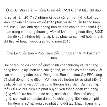
Ông Bùi Minh Tiến – Tổng Giám đốc PVCFC phát biểu chỉ đạo
Khép lại năm 2017 với những kết quả cũng như những bài học
kinh nghiệm cần xem xét để khắc phục và để chuẩn bị cho năm
mới 2018, Các lãnh đạo phòng ban đã báo cáo những tham luận
quan trọng về những thuận lợi và khó khăn trong hoạt động SXKD
nhằm đề xuất những biện pháp khắc phục và cam kết hoàn thành
chỉ tiêu kế hoạch được giao trong năm 2018.
Ông Lê Quốc Bảo – Phó Giám Đốc Kinh Doanh trình bài tham
luận
Hội nghị cũng đã công bố quyết định khen thưởng và trao tặng
bằng khen, giấy khen cho các tập thể, cá nhân có thành tích xuất
sắc nhất trong năm 2017. Đồng thời, Ban lãnh đạo Cty PPC cũng
đã phát động thông điệp : “Với mục tiêu hướng tới sự phát triển ổn
định, bền vững và vươn xa cùng thương hiệu Đạm Cà mau, tập
thể CBCNV PPC tiếp tục phát huy truyền thống đoàn kết, năng
động và nỗ lực hết mình để sáng kiến cải tiến, làm chủ công
nghệ, sản xuất sản phẩm đảm bảo chất lượng, tiết kiệm chi phí
nhằm đem lại sự hài lòng cao nhất cho đối tác, khách hàng” cho