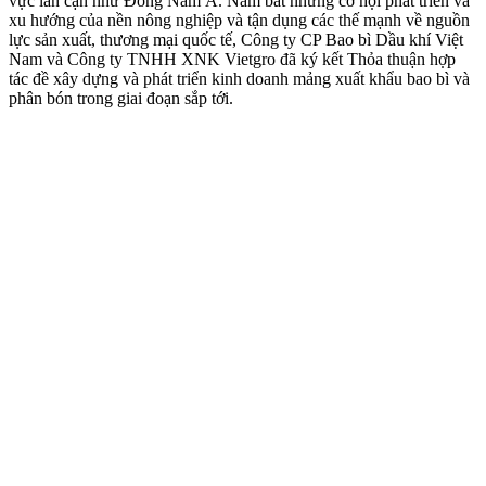
vực lân cận như Đông Nam Á. Nắm bắt những cơ hội phát triển và
xu hướng của nền nông nghiệp và tận dụng các thế mạnh về nguồn
lực sản xuất, thương mại quốc tế, Công ty CP Bao bì Dầu khí Việt
Nam và Công ty TNHH XNK Vietgro đã ký kết Thỏa thuận hợp
tác đề xây dựng và phát triển kinh doanh mảng xuất khẩu bao bì và
phân bón trong giai đoạn sắp tới.