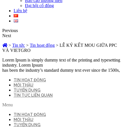
Báo cáo thường niên
Đại hội cổ đông
Liên hệ
Previous
Next
>
Tin tức
>
Tin hoạt động
>
LỄ KÝ KẾT MOU GIỮA PPC
VÀ VIETGRO
Lorem Ipsum is simply dummy text of the printing and typesetting
industry. Lorem Ipsum
has been the industry’s standard dummy text ever since the 1500s,
TIN HOẠT ĐỘNG
MỜI THẦU
TUYỂN DỤNG
TIN TỨC LIÊN QUAN
Menu
TIN HOẠT ĐỘNG
MỜI THẦU
TUYỂN DỤNG