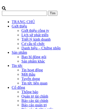
TRANG CHỦ
Giới thiệu
Giới thiệu công ty
Lịch sử phát triển
Triết lý kinh doanh
Cơ cấu tổ chức
Danh hiệu – Chứng nhận
Sản phẩm
Bao bì đóng gói
Sản phẩm khác
Tin tức
Tin hoạt động
Mời thầu
Tuyển dụng
Tin tức liên quan
Cổ đông
Thông báo
Quản trị tài chính
Báo cáo tài chính
Báo cáo quản trị