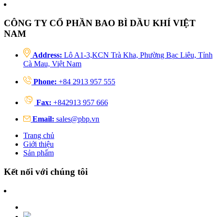
CÔNG TY CỔ PHẦN BAO BÌ DẦU KHÍ VIỆT
NAM
Address:
Lô A1-3,KCN Trà Kha, Phường Bạc Liêu, Tỉnh
Cà Mau, Việt Nam
Phone:
+84 2913 957 555
Fax:
+842913 957 666
Email:
sales@pbp.vn
Trang chủ
Giới thiệu
Sản phẩm
Kết nối với chúng tôi