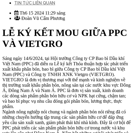
TIN TỨC LIÊN QUAN
Th6 15 2024 11:29 sáng
Đoàn Vũ Cẩm Phương
LỄ KÝ KẾT MOU GIỮA PPC
VÀ VIETGRO
Sáng ngày 14/6/2024, tại Hội trường Công ty CP Bao bì Dầu khí
Việt Nam (PPC) đã diễn ra Lễ ký kết Thỏa thuận hợp tác phát triển
xuất khẩu phân bón, bao bì giữa Công ty CP Bao bì Dầu khí Việt
Nam (PPC) và Công ty TNHH XNK Vietgro (VIETGRO).
VIETGRO là đơn vị thương mại với thế mạnh và kinh nghiệm về
thị trường xuất khẩu phân bón, nông sản tại các nước khu vực Đông
Á, Đông Nam Á và Nam Á. PPC là đơn vị sản xuất, kinh doanh
các dòng sản phẩm phân bón hữu cơ và NPK hạt cứng, chậm tan;
và bao bì phục vụ nhu cầu đóng gói phân bón, lương thực, thực
phẩm.
Ngành nông nghiệp nói chung và ngành phân bón nói riêng đã có
những chuyển hướng tập trung các sản phẩm hữu cơ để đáp ứng
yêu cầu sản xuất xanh, giảm phát thải khí nhà kính. Đây là cơ hội để
PPC phát triển các sản phẩm phân bón hữu cơ trong nước và khu