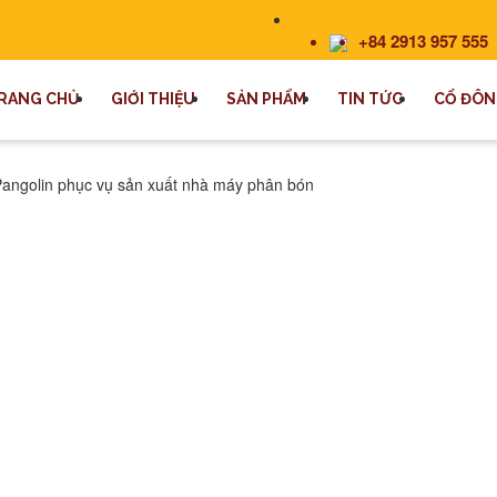
+84 2913 957 555
RANG CHỦ
GIỚI THIỆU
SẢN PHẨM
TIN TỨC
CỔ ĐÔN
Pangolin phục vụ sản xuất nhà máy phân bón