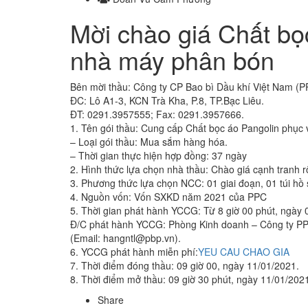
Mời chào giá Chất bọ
nhà máy phân bón
Bên mời thầu: Công ty CP Bao bì Dầu khí Việt Nam (P
ĐC: Lô A1-3, KCN Trà Kha, P.8, TP.Bạc Liêu.
ĐT: 0291.3957555; Fax: 0291.3957666.
1. Tên gói thầu: Cung cấp Chất bọc áo Pangolin phục
– Loại gói thầu: Mua sắm hàng hóa.
– Thời gian thực hiện hợp đồng: 37 ngày
2. Hình thức lựa chọn nhà thầu: Chào giá cạnh tranh r
3. Phương thức lựa chọn NCC: 01 giai đoạn, 01 túi hồ 
4. Nguồn vốn: Vốn SXKD năm 2021 của PPC
5. Thời gian phát hành YCCG: Từ 8 giờ 00 phút, ngày 
Đ/C phát hành YCCG: Phòng Kinh doanh – Công ty P
(Email: hangntl@pbp.vn).
6. YCCG phát hành miễn phí:
YEU CAU CHAO GIA
7. Thời điểm đóng thầu: 09 giờ 00, ngày 11/01/2021.
8. Thời điểm mở thầu: 09 giờ 30 phút, ngày 11/01/202
Share