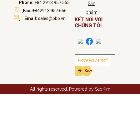
Phone:
+84 2913 957 555
Sản
Fax:
+842913 957 666
phẩm
Email:
sales@pbp.vn
KẾT NỐI VỚI
CHÚNG TÔI
All rights reserved. Powered by
SaoKim