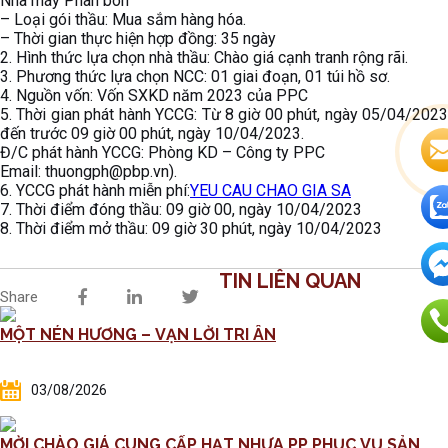
Nhà máy Phân bón
– Loại gói thầu: Mua sắm hàng hóa.
– Thời gian thực hiện hợp đồng: 35 ngày
2. Hình thức lựa chọn nhà thầu: Chào giá cạnh tranh rộng rãi.
3. Phương thức lựa chọn NCC: 01 giai đoạn, 01 túi hồ sơ.
4. Nguồn vốn: Vốn SXKD năm 2023 của PPC
5. Thời gian phát hành YCCG: Từ 8 giờ 00 phút, ngày 05/04/2023
đến trước 09 giờ 00 phút, ngày 10/04/2023.
Đ/C phát hành YCCG: Phòng KD – Công ty PPC
Email: thuongph@pbp.vn).
6. YCCG phát hành miễn phí:
YEU CAU CHAO GIA SA
7. Thời điểm đóng thầu: 09 giờ 00, ngày 10/04/2023
8. Thời điểm mở thầu: 09 giờ 30 phút, ngày 10/04/2023
TIN LIÊN QUAN
Share
MỘT NÉN HƯƠNG – VẠN LỜI TRI ÂN
03/08/2026
MỜI CHÀO GIÁ CUNG CẤP HẠT NHỰA PP PHỤC VỤ SẢN