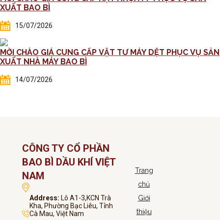
XUẤT BAO BÌ
15/07/2026
MỜI CHÀO GIÁ CUNG CẤP VẬT TƯ MÁY DỆT PHỤC VỤ SẢN
XUẤT NHÀ MÁY BAO BÌ
14/07/2026
CÔNG TY CỔ PHẦN
BAO BÌ DẦU KHÍ VIỆT
Trang
NAM
chủ
Address:
Lô A1-3,KCN Trà
Giới
Kha, Phường Bạc Liêu, Tỉnh
thiệu
Cà Mau, Việt Nam