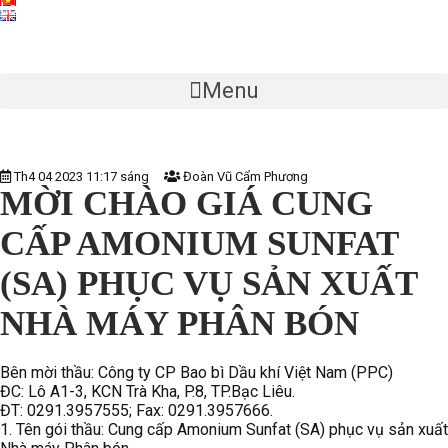
Lorem Ipsum is simply dummy text of the printing and
typesetting industry. Lorem Ipsum
Next
Previous
has been the industry’s standard dummy text ever since
the 1500s,
Menu
Th4 04 2023 11:17 sáng
Đoàn Vũ Cẩm Phương
MỜI CHÀO GIÁ CUNG
CẤP AMONIUM SUNFAT
(SA) PHỤC VỤ SẢN XUẤT
NHÀ MÁY PHÂN BÓN
Bên mời thầu: Công ty CP Bao bì Dầu khí Việt Nam (PPC)
ĐC: Lô A1-3, KCN Trà Kha, P.8, TP.Bạc Liêu.
ĐT: 0291.3957555; Fax: 0291.3957666.
1. Tên gói thầu: Cung cấp Amonium Sunfat (SA) phục vụ sản xuất