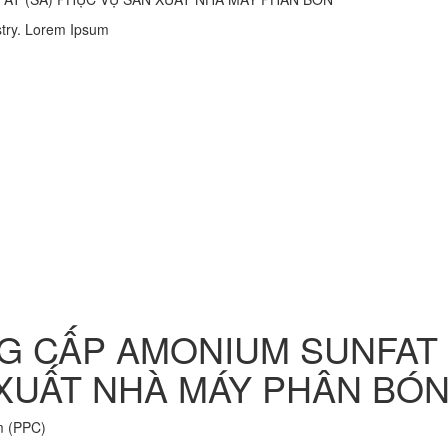
stry. Lorem Ipsum
NG CẤP AMONIUM SUNFAT
 XUẤT NHÀ MÁY PHÂN BÓ
m (PPC)