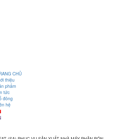
RANG CHỦ
ới thiệu
ản phẩm
n tức
ổ đông
ên hệ
AT (SA) PHỤC VỤ SẢN XUẤT NHÀ MÁY PHÂN BÓN