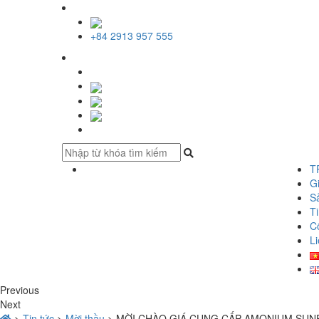
+84 2913 957 555
T
Gi
S
Ti
C
Li
Previous
Next
>
Tin tức
>
Mời thầu
>
MỜI CHÀO GIÁ CUNG CẤP AMONIUM SUNF