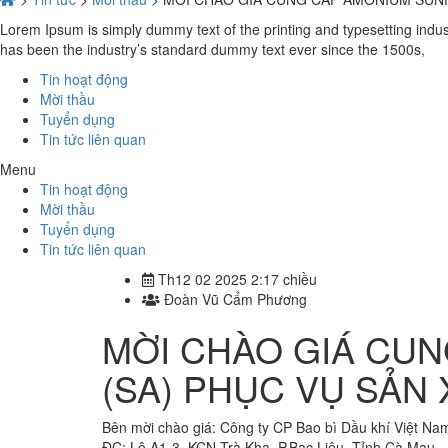
Lorem Ipsum is simply dummy text of the printing and typesetting indu
has been the industry’s standard dummy text ever since the 1500s,
Tin hoạt động
Mời thầu
Tuyển dụng
Tin tức liên quan
Menu
Tin hoạt động
Mời thầu
Tuyển dụng
Tin tức liên quan
Th12 02 2025 2:17 chiều
Đoàn Vũ Cẩm Phương
MỜI CHÀO GIÁ CU
(SA) PHỤC VỤ SẢN
Bên mời chào giá: Công ty CP Bao bì Dầu khí Việt Na
ĐC: Lô A1-3, KCN Trà Kha, P.Bạc Liêu, Tỉnh Cà Mau.