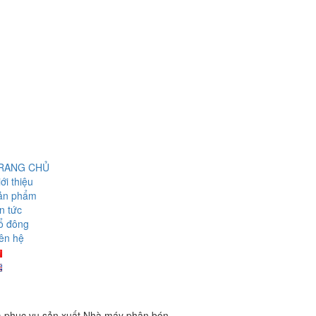
RANG CHỦ
ới thiệu
ản phẩm
n tức
ổ đông
ên hệ
) phục vụ sản xuất Nhà máy phân bón