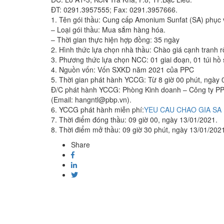
ĐT: 0291.3957555; Fax: 0291.3957666.
1. Tên gói thầu: Cung cấp Amonium Sunfat (SA) phục
– Loại gói thầu: Mua sắm hàng hóa.
– Thời gian thực hiện hợp đồng: 35 ngày
2. Hình thức lựa chọn nhà thầu: Chào giá cạnh tranh r
3. Phương thức lựa chọn NCC: 01 giai đoạn, 01 túi hồ 
4. Nguồn vốn: Vốn SXKD năm 2021 của PPC
5. Thời gian phát hành YCCG: Từ 8 giờ 00 phút, ngày 
Đ/C phát hành YCCG: Phòng Kinh doanh – Công ty P
(Email: hangntl@pbp.vn).
6. YCCG phát hành miễn phí:
YEU CAU CHAO GIA SA
7. Thời điểm đóng thầu: 09 giờ 00, ngày 13/01/2021.
8. Thời điểm mở thầu: 09 giờ 30 phút, ngày 13/01/202
Share