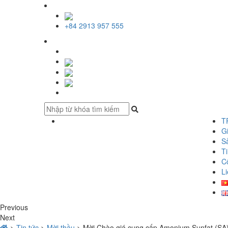
+84 2913 957 555
T
Gi
S
Ti
C
Li
Previous
Next
>
Tin tức
>
Mời thầu
>
Mời Chào giá cung cấp Amonium Sunfat (SA