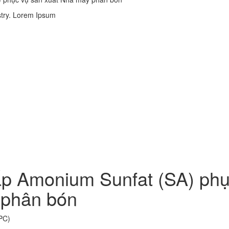
stry. Lorem Ipsum
ấp Amonium Sunfat (SA) ph
 phân bón
PC)