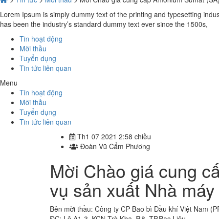
Lorem Ipsum is simply dummy text of the printing and typesetting indu
has been the industry’s standard dummy text ever since the 1500s,
Tin hoạt động
Mời thầu
Tuyển dụng
Tin tức liên quan
Menu
Tin hoạt động
Mời thầu
Tuyển dụng
Tin tức liên quan
Th1 07 2021 2:58 chiều
Đoàn Vũ Cẩm Phương
Mời Chào giá cung c
vụ sản xuất Nhà máy
Bên mời thầu: Công ty CP Bao bì Dầu khí Việt Nam (P
ĐC: Lô A1-3, KCN Trà Kha, P.8, TP.Bạc Liêu.