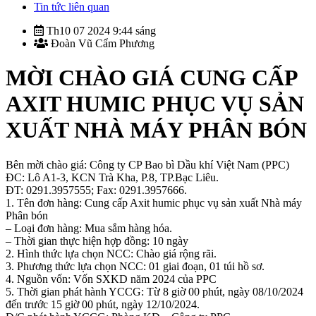
Tin tức liên quan
Th10 07 2024 9:44 sáng
Đoàn Vũ Cẩm Phương
MỜI CHÀO GIÁ CUNG CẤP
AXIT HUMIC PHỤC VỤ SẢN
XUẤT NHÀ MÁY PHÂN BÓN
Bên mời chào giá: Công ty CP Bao bì Dầu khí Việt Nam (PPC)
ĐC: Lô A1-3, KCN Trà Kha, P.8, TP.Bạc Liêu.
ĐT: 0291.3957555; Fax: 0291.3957666.
1. Tên đơn hàng: Cung cấp Axit humic phục vụ sản xuất Nhà máy
Phân bón
– Loại đơn hàng: Mua sắm hàng hóa.
– Thời gian thực hiện hợp đồng: 10 ngày
2. Hình thức lựa chọn NCC: Chào giá rộng rãi.
3. Phương thức lựa chọn NCC: 01 giai đoạn, 01 túi hồ sơ.
4. Nguồn vốn: Vốn SXKD năm 2024 của PPC
5. Thời gian phát hành YCCG: Từ 8 giờ 00 phút, ngày 08/10/2024
đến trước 15 giờ 00 phút, ngày 12/10/2024.