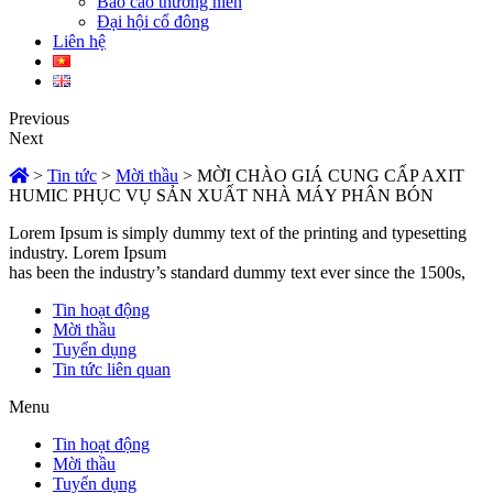
Báo cáo thường niên
Đại hội cổ đông
Liên hệ
Previous
Next
>
Tin tức
>
Mời thầu
>
MỜI CHÀO GIÁ CUNG CẤP AXIT
HUMIC PHỤC VỤ SẢN XUẤT NHÀ MÁY PHÂN BÓN
Lorem Ipsum is simply dummy text of the printing and typesetting
industry. Lorem Ipsum
has been the industry’s standard dummy text ever since the 1500s,
Tin hoạt động
Mời thầu
Tuyển dụng
Tin tức liên quan
Menu
Tin hoạt động
Mời thầu
Tuyển dụng