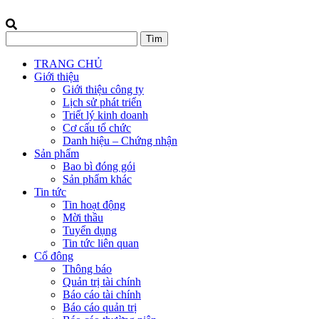
TRANG CHỦ
Giới thiệu
Giới thiệu công ty
Lịch sử phát triển
Triết lý kinh doanh
Cơ cấu tổ chức
Danh hiệu – Chứng nhận
Sản phẩm
Bao bì đóng gói
Sản phẩm khác
Tin tức
Tin hoạt động
Mời thầu
Tuyển dụng
Tin tức liên quan
Cổ đông
Thông báo
Quản trị tài chính
Báo cáo tài chính
Báo cáo quản trị