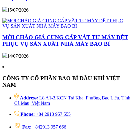
15/07/2026
MỜI CHÀO GIÁ CUNG CẤP VẬT TƯ MÁY DỆT
PHỤC VỤ SẢN XUẤT NHÀ MÁY BAO BÌ
14/07/2026
CÔNG TY CỔ PHẦN BAO BÌ DẦU KHÍ VIỆT
NAM
Address:
Lô A1-3,KCN Trà Kha, Phường Bạc Liêu, Tỉnh
Cà Mau, Việt Nam
Phone:
+84 2913 957 555
Fax:
+842913 957 666