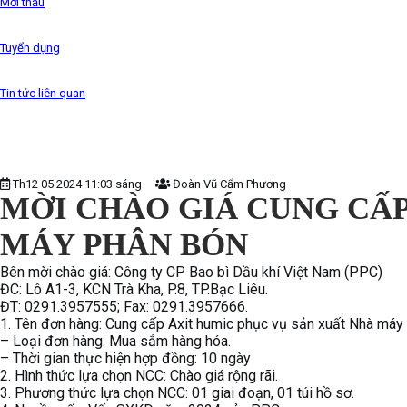
Mời thầu
Tuyển dụng
Tin tức liên quan
Th12 05 2024 11:03 sáng
Đoàn Vũ Cẩm Phương
MỜI CHÀO GIÁ CUNG CẤP
MÁY PHÂN BÓN
Bên mời chào giá: Công ty CP Bao bì Dầu khí Việt Nam (PPC)
ĐC: Lô A1-3, KCN Trà Kha, P.8, TP.Bạc Liêu.
ĐT: 0291.3957555; Fax: 0291.3957666.
1. Tên đơn hàng: Cung cấp Axit humic phục vụ sản xuất Nhà máy
– Loại đơn hàng: Mua sắm hàng hóa.
– Thời gian thực hiện hợp đồng: 10 ngày
2. Hình thức lựa chọn NCC: Chào giá rộng rãi.
3. Phương thức lựa chọn NCC: 01 giai đoạn, 01 túi hồ sơ.