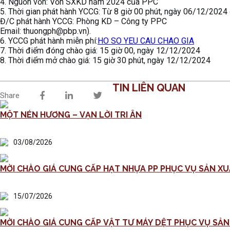
4. Nguồn vốn: Vốn SXKD năm 2024 của PPC
5. Thời gian phát hành YCCG: Từ 8 giờ 00 phút, ngày 06/12/2024
Đ/C phát hành YCCG: Phòng KD – Công ty PPC
Email: thuongph@pbp.vn).
6. YCCG phát hành miễn phí:
HO SO YEU CAU CHAO GIA
7. Thời điểm đóng chào giá: 15 giờ 00, ngày 12/12/2024
8. Thời điểm mở chào giá: 15 giờ 30 phút, ngày 12/12/2024
TIN LIÊN QUAN
Share
MỘT NÉN HƯƠNG – VẠN LỜI TRI ÂN
03/08/2026
MỜI CHÀO GIÁ CUNG CẤP HẠT NHỰA PP PHỤC VỤ SẢN XU
15/07/2026