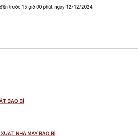
 đến trước 15 giờ 00 phút, ngày 12/12/2024.
ẤT BAO BÌ
MỜI CHÀO GIÁ CUNG CẤP VẬT TƯ MÁY DỆT PHỤC VỤ SẢN XUẤT NHÀ MÁY BAO BÌ