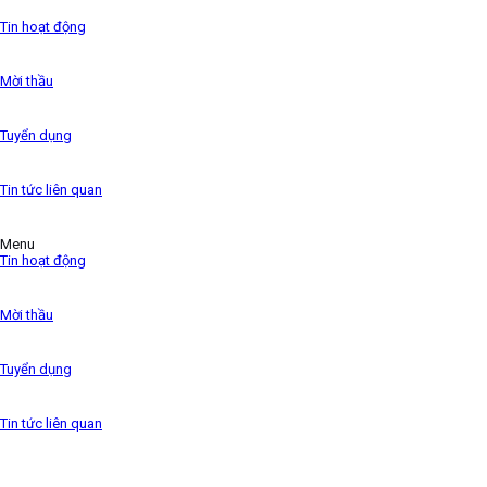
the 1500s,
Tin hoạt động
Mời thầu
Tuyển dụng
Tin tức liên quan
Menu
Tin hoạt động
Mời thầu
Tuyển dụng
Tin tức liên quan