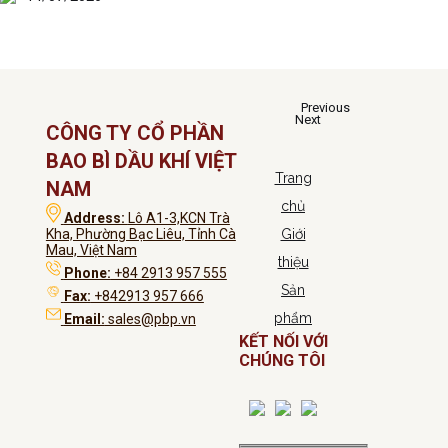
Previous
Next
CÔNG TY CỔ PHẦN
BAO BÌ DẦU KHÍ VIỆT
Trang
NAM
chủ
Address:
Lô A1-3,KCN Trà
Kha, Phường Bạc Liêu, Tỉnh Cà
Giới
Mau, Việt Nam
thiệu
Phone:
+84 2913 957 555
Sản
Fax:
+842913 957 666
phẩm
Email:
sales@pbp.vn
KẾT NỐI VỚI
CHÚNG TÔI