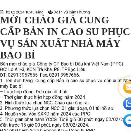
Th2 02 2024 10:45 sáng
Đoàn Vũ Cẩm Phương
MỜI CHÀO GIÁ CUNG
CẤP BẢN IN CAO SU PHỤC
VỤ SẢN XUẤT NHÀ MÁY
BAO BÌ
Bên mời chào giá: Công ty CP Bao bì Dầu khí Việt Nam (PPC)
ĐC: Lô A1-3, KCN Trà Kha, P.8, TP.Bạc Liêu.
ĐT: 0291.3957555; Fax: 0291.3957666.
1. Tên đơn hàng: Cung cấp Bản in cao su phục vụ sản xuất Nhà
máy Bao bì
– Loại hợp đồng: Đơn giá cố định
– Thời gian thực hiện hợp đồng: năm 2024
2. Hình thức lựa chọn NCC: Chào giá rộng rãi.
3. Phương thức lựa chọn NCC: 01 giai đoạn, 01 túi hồ sơ.
4. Nguồn vốn: Vốn SXKD năm 2024 của PPC
5. Thời gian phát hành YCCG: Từ 8 giờ 00 phút, ngày 03/02/2024
đến trước 15 giờ 00 phút, ngày 08/02/2024.
Đ/C phát hành YCCG: Phòng KD – Công ty PPC