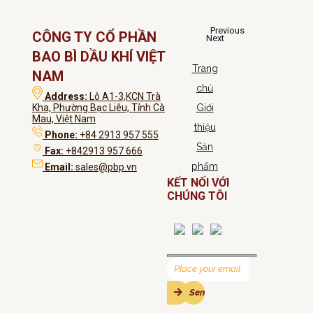
Previous
CÔNG TY CỔ PHẦN
Next
BAO BÌ DẦU KHÍ VIỆT
Trang
NAM
chủ
Address:
Lô A1-3,KCN Trà
Kha, Phường Bạc Liêu, Tỉnh Cà
Giới
Mau, Việt Nam
thiệu
Phone:
+84 2913 957 555
Sản
Fax:
+842913 957 666
phẩm
Email:
sales@pbp.vn
KẾT NỐI VỚI
CHÚNG TÔI