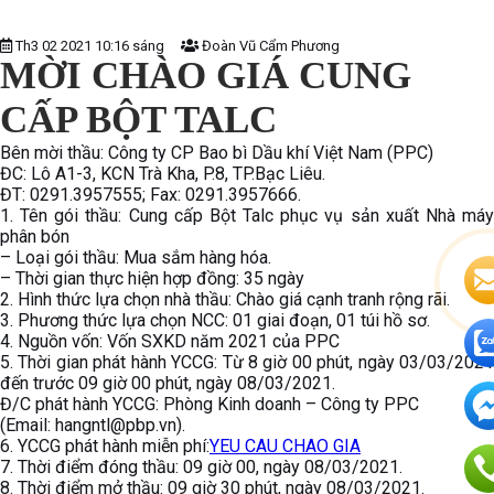
Th3 02 2021 10:16 sáng
Đoàn Vũ Cẩm Phương
MỜI CHÀO GIÁ CUNG
CẤP BỘT TALC
Bên mời thầu: Công ty CP Bao bì Dầu khí Việt Nam (PPC)
ĐC: Lô A1-3, KCN Trà Kha, P.8, TP.Bạc Liêu.
ĐT: 0291.3957555; Fax: 0291.3957666.
1. Tên gói thầu: Cung cấp Bột Talc phục vụ sản xuất Nhà máy
phân bón
– Loại gói thầu: Mua sắm hàng hóa.
– Thời gian thực hiện hợp đồng: 35 ngày
2. Hình thức lựa chọn nhà thầu: Chào giá cạnh tranh rộng rãi.
3. Phương thức lựa chọn NCC: 01 giai đoạn, 01 túi hồ sơ.
4. Nguồn vốn: Vốn SXKD năm 2021 của PPC
5. Thời gian phát hành YCCG: Từ 8 giờ 00 phút, ngày 03/03/2021
đến trước 09 giờ 00 phút, ngày 08/03/2021.
Đ/C phát hành YCCG: Phòng Kinh doanh – Công ty PPC
(Email: hangntl@pbp.vn).
6. YCCG phát hành miễn phí:
YEU CAU CHAO GIA
7. Thời điểm đóng thầu: 09 giờ 00, ngày 08/03/2021.
8. Thời điểm mở thầu: 09 giờ 30 phút, ngày 08/03/2021.