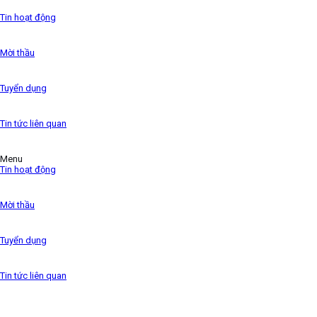
the 1500s,
Tin hoạt động
Mời thầu
Tuyển dụng
Tin tức liên quan
Menu
Tin hoạt động
Mời thầu
Tuyển dụng
Tin tức liên quan