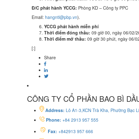
Đ/C phát hành YCCG:
Phòng KD – Công ty PPC
Email:
hangntl@pbp.vn
).
YCCG phát hành miễn phí
Thời điểm đóng thầu:
09 giờ 00, ngày 06/02/
Thời điểm mở thầu:
09 giờ 30 phút, ngày 06/0
[:]
Share
CÔNG TY CỔ PHẦN BAO BÌ DẦU
Address:
Lô A1-3,KCN Trà Kha, Phường Bạc Li
Phone:
+84 2913 957 555
Fax:
+842913 957 666