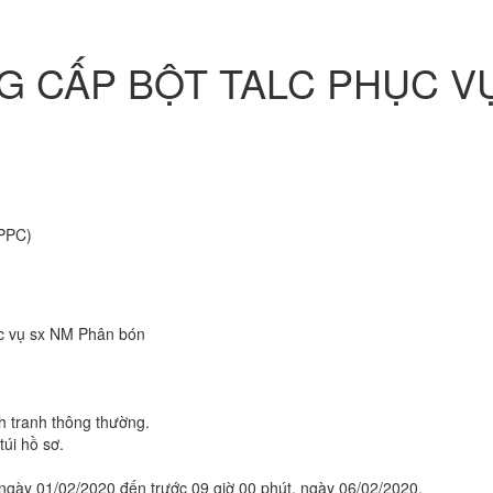
G CẤP BỘT TALC PHỤC V
(PPC)
c vụ sx NM Phân bón
 tranh thông thường.
túi hồ sơ.
 ngày 01/02/2020 đến trước 09 giờ 00 phút, ngày 06/02/2020.