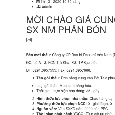
Th1 31 2020 10:30 sáng
admin
MỜI CHÀO GIÁ CUN
SX NM PHÂN BÓN
[:vi]
Bên mời thầu:
Công ty CP Bao bì Dầu khí Việt Nam 
ĐC: Lô A1-3, KCN Trà Kha, P.8, TP.Bạc Liêu.
ĐT: 0291.3957555; Fax: 0291.3957666.
Tên gói thầu:
Đơn hàng cung cấp Bột Talc phụ
Loại gói thầu: Mua sắm hàng hóa.
Thời gian thực hiện hợp đồng: 35 ngày
Hình thức lựa chọn nhà thầu:
Chào hàng cạnh
Phương thức lựa chọn NCC:
01 giai đoạn, 01 
Nguồn vốn:
Vốn SXKD năm 2020 của PPC
Thời gian phát hành YCCG:
Từ 8 giờ 00 phút,