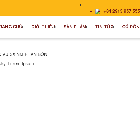
+84 2913 957 555
RANG CHỦ
GIỚI THIỆU
SẢN PHẨM
TIN TỨC
CỔ ĐÔN
C VỤ SX NM PHÂN BÓN
stry. Lorem Ipsum