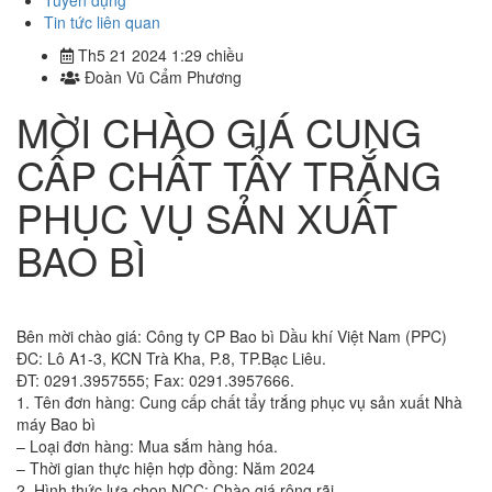
Tuyển dụng
Tin tức liên quan
Th5 21 2024 1:29 chiều
Đoàn Vũ Cẩm Phương
MỜI CHÀO GIÁ CUNG
CẤP CHẤT TẨY TRẮNG
PHỤC VỤ SẢN XUẤT
BAO BÌ
Bên mời chào giá: Công ty CP Bao bì Dầu khí Việt Nam (PPC)
ĐC: Lô A1-3, KCN Trà Kha, P.8, TP.Bạc Liêu.
ĐT: 0291.3957555; Fax: 0291.3957666.
1. Tên đơn hàng: Cung cấp chất tẩy trắng phục vụ sản xuất Nhà
máy Bao bì
– Loại đơn hàng: Mua sắm hàng hóa.
– Thời gian thực hiện hợp đồng: Năm 2024
2. Hình thức lựa chọn NCC: Chào giá rộng rãi.