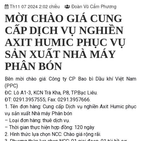
Th11 07 2024 2:02 chiều
Đoàn Vũ Cẩm Phương
MỜI CHÀO GIÁ CUNG
CẤP DỊCH VỤ NGHIỀN
AXIT HUMIC PHỤC VỤ
SẢN XUẤT NHÀ MÁY
PHÂN BÓN
Bên mời chào giá: Công ty CP Bao bì Dầu khí Việt Nam
(PPC)
ĐC: Lô A1-3, KCN Trà Kha, P.8, TP.Bạc Liêu.
ĐT: 0291.3957555; Fax: 0291.3957666.
1. Tên đơn hàng: Cung cấp Dịch vụ nghiền Axit Humic phục
vụ sản xuất Nhà máy Phân bón
– Loại đơn hàng: thuê dịch vụ.
– Thời gian thực hiện hợp đồng: 120 ngày
2. Hình thức lựa chọn NCC: Chào giá rộng rãi.