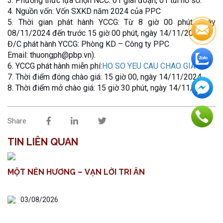
3. Phương thức lựa chọn NCC: 01 giai đoạn, 01 túi hồ sơ.
4. Nguồn vốn: Vốn SXKD năm 2024 của PPC
5. Thời gian phát hành YCCG: Từ 8 giờ 00 phút, ngày
08/11/2024 đến trước 15 giờ 00 phút, ngày 14/11/2024.
Đ/C phát hành YCCG: Phòng KD – Công ty PPC
Email: thuongph@pbp.vn).
6. YCCG phát hành miễn phí:
HO SO YEU CAU CHAO GIA
7. Thời điểm đóng chào giá: 15 giờ 00, ngày 14/11/2024
8. Thời điểm mở chào giá: 15 giờ 30 phút, ngày 14/11/2024
Share
TIN LIÊN QUAN
MỘT NÉN HƯƠNG – VẠN LỜI TRI ÂN
03/08/2026