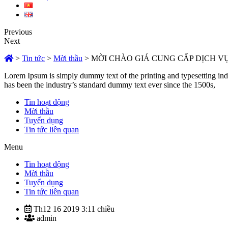
Previous
Next
>
Tin tức
>
Mời thầu
>
MỜI CHÀO GIÁ CUNG CẤP DỊCH V
Lorem Ipsum is simply dummy text of the printing and typesetting in
has been the industry’s standard dummy text ever since the 1500s,
Tin hoạt động
Mời thầu
Tuyển dụng
Tin tức liên quan
Menu
Tin hoạt động
Mời thầu
Tuyển dụng
Tin tức liên quan
Th12 16 2019 3:11 chiều
admin