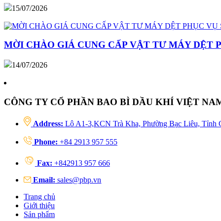
15/07/2026
MỜI CHÀO GIÁ CUNG CẤP VẬT TƯ MÁY DỆT 
14/07/2026
CÔNG TY CỔ PHẦN BAO BÌ DẦU KHÍ VIỆT NA
Address:
Lô A1-3,KCN Trà Kha, Phường Bạc Liêu, Tỉnh 
Phone:
+84 2913 957 555
Fax:
+842913 957 666
Email:
sales@pbp.vn
Trang chủ
Giới thiệu
Sản phẩm