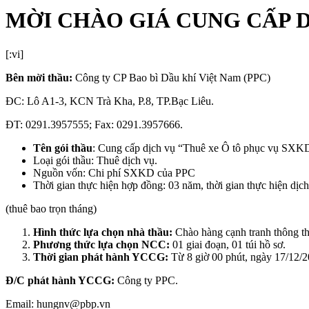
MỜI CHÀO GIÁ CUNG CẤP D
[:vi]
Bên mời thầu:
Công ty CP Bao bì Dầu khí Việt Nam (PPC)
ĐC: Lô A1-3, KCN Trà Kha, P.8, TP.Bạc Liêu.
ĐT: 0291.3957555; Fax: 0291.3957666.
Tên gói thầu
: Cung cấp dịch vụ “Thuê xe Ô tô phục vụ SXK
Loại gói thầu: Thuê dịch vụ.
Nguồn vốn: Chi phí SXKD của PPC
Thời gian thực hiện hợp đồng: 03 năm, thời gian thực hiện dịch
(thuê bao trọn tháng)
Hình thức lựa chọn nhà thầu:
Chào hàng cạnh tranh thông t
Phương thức lựa chọn NCC:
01 giai đoạn, 01 túi hồ sơ.
Thời gian phát hành YCCG:
Từ 8 giờ 00 phút, ngày 17/12/2
Đ/C phát hành YCCG:
Công ty PPC.
Email: hungnv@pbp.vn