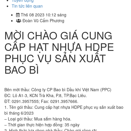
Tuyển dụng
Tin tức liên quan
Th6 08 2023 10:12 sáng
Đoàn Vũ Cẩm Phương
MỜI CHÀO GIÁ CUNG
CẤP HẠT NHỰA HDPE
PHỤC VỤ SẢN XUẤT
BAO BÌ
Bên mời thầu: Công ty CP Bao bì Dầu khí Việt Nam (PPC)
ĐC: Lô A1-3, KCN Trà Kha, P.8, TP.Bạc Liêu.
ĐT: 0291.3957555; Fax: 0291.3957666.
1. Tên gói thầu: Cung cấp hạt nhựa HDPE phục vụ sản xuất bao
bì tháng 6/2023
– Loại gói thầu: Mua sắm hàng hóa.
– Thời gian thực hiện hợp đồng: 35 ngày
2. Hình thức lựa chọn nhà thầu: Chào giá rộng rãi.