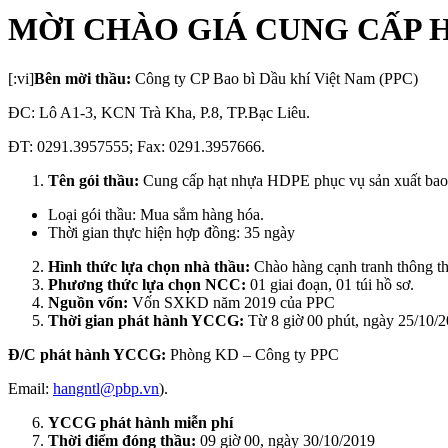
MỜI CHÀO GIÁ CUNG CẤP H
[:vi]
Bên mời thầu:
Công ty CP Bao bì Dầu khí Việt Nam (PPC)
ĐC: Lô A1-3, KCN Trà Kha, P.8, TP.Bạc Liêu.
ĐT: 0291.3957555; Fax: 0291.3957666.
Tên gói thầu:
Cung cấp hạt nhựa HDPE phục vụ sản xuất bao 
Loại gói thầu: Mua sắm hàng hóa.
Thời gian thực hiện hợp đồng: 35 ngày
Hình thức lựa chọn nhà thầu:
Chào hàng cạnh tranh thông t
Phương thức lựa chọn NCC:
01 giai đoạn, 01 túi hồ sơ.
Nguồn vốn:
Vốn SXKD năm 2019 của PPC
Thời gian phát hành YCCG:
Từ 8 giờ 00 phút, ngày 25/10/2
Đ/C phát hành YCCG:
Phòng KD – Công ty PPC
Email:
hangntl@pbp.vn
).
YCCG phát hành miễn phí
Thời điểm đóng thầu:
09 giờ 00, ngày 30/10/2019