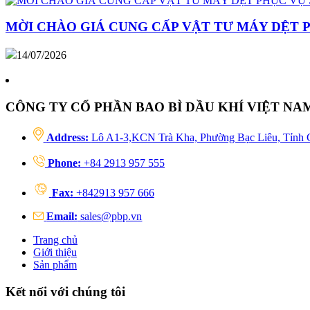
MỜI CHÀO GIÁ CUNG CẤP VẬT TƯ MÁY DỆT 
14/07/2026
CÔNG TY CỔ PHẦN BAO BÌ DẦU KHÍ VIỆT NA
Address:
Lô A1-3,KCN Trà Kha, Phường Bạc Liêu, Tỉnh 
Phone:
+84 2913 957 555
Fax:
+842913 957 666
Email:
sales@pbp.vn
Trang chủ
Giới thiệu
Sản phẩm
Kết nối với chúng tôi