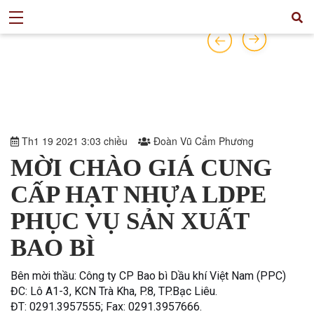
Th1 19 2021 3:03 chiều
Đoàn Vũ Cẩm Phương
MỜI CHÀO GIÁ CUNG
CẤP HẠT NHỰA LDPE
PHỤC VỤ SẢN XUẤT
BAO BÌ
Bên mời thầu: Công ty CP Bao bì Dầu khí Việt Nam (PPC)
ĐC: Lô A1-3, KCN Trà Kha, P.8, TP.Bạc Liêu.
ĐT: 0291.3957555; Fax: 0291.3957666.