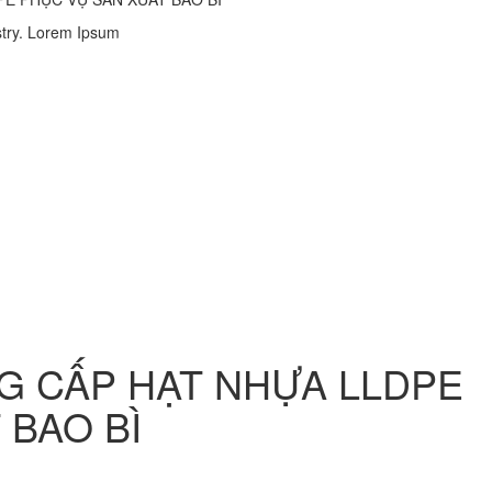
stry. Lorem Ipsum
G CẤP HẠT NHỰA LLDPE
 BAO BÌ