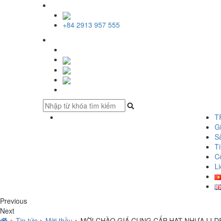
+84 2913 957 555
T
Gi
S
Ti
C
Li
Previous
Next
>
Tin tức
>
Mời thầu
>
MỜI CHÀO GIÁ CUNG CẤP HẠT NHỰA LLDP