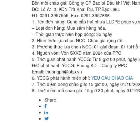
Bên mời chào giá: Công ty CP Bao bì Dầu khí Việt Na
ĐC: Lô A1-3, KCN Trà Kha, P.8, TP.Bạc Liêu.
ĐT: 0291.3957555; Fax: 0291.3957666.
1. Tên đơn hàng: Cung cấp hạt nhựa LLDPE phục vụ s
– Loại đơn hàng: Mua sắm hàng hóa.
– Thời gian thực hiện hợp đồng: 35 ngày
2. Hình thức lựa chọn NCC: Chào giá rộng rãi.
3. Phương thức lựa chọn NCC: 01 giai đoạn, 01 túi hồ 
4. Nguồn vốn: Vốn SXKD năm 2024 của PPC
5. Thời gian phát hành YCCG: Từ 8 giờ 00 phút, ngày 
Đ/C phát hành YCCG: Phòng KD – Công ty PPC
Email: thuongph@pbp.vn
6. YCCG phát hành miễn phí:
YEU CAU CHAO GIA
7. Thời điểm đóng chào giá: 15 giờ 00, ngày 01/10/20
8. Thời điểm mở chào giá: 15 giờ 30 phút, ngày 01/10
Share