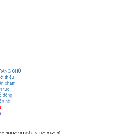
RANG CHỦ
ới thiệu
ản phẩm
n tức
ổ đông
ên hệ
E PHỤC VỤ SẢN XUẤT BAO BÌ