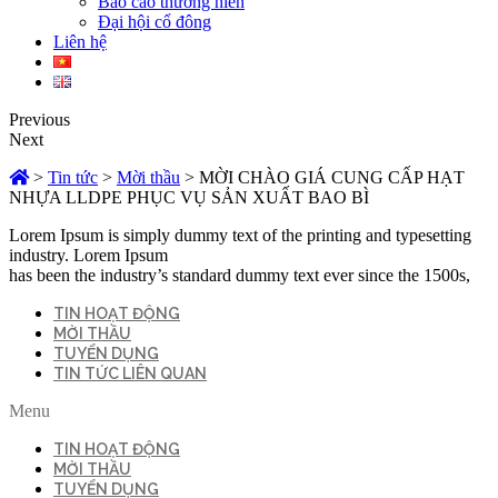
Báo cáo thường niên
Đại hội cổ đông
Liên hệ
Previous
Next
>
Tin tức
>
Mời thầu
>
MỜI CHÀO GIÁ CUNG CẤP HẠT
NHỰA LLDPE PHỤC VỤ SẢN XUẤT BAO BÌ
Lorem Ipsum is simply dummy text of the printing and typesetting
industry. Lorem Ipsum
has been the industry’s standard dummy text ever since the 1500s,
TIN HOẠT ĐỘNG
MỜI THẦU
TUYỂN DỤNG
TIN TỨC LIÊN QUAN
Menu
TIN HOẠT ĐỘNG
MỜI THẦU
TUYỂN DỤNG