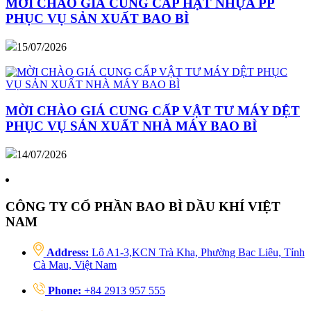
MỜI CHÀO GIÁ CUNG CẤP HẠT NHỰA PP
PHỤC VỤ SẢN XUẤT BAO BÌ
15/07/2026
MỜI CHÀO GIÁ CUNG CẤP VẬT TƯ MÁY DỆT
PHỤC VỤ SẢN XUẤT NHÀ MÁY BAO BÌ
14/07/2026
CÔNG TY CỔ PHẦN BAO BÌ DẦU KHÍ VIỆT
NAM
Address:
Lô A1-3,KCN Trà Kha, Phường Bạc Liêu, Tỉnh
Cà Mau, Việt Nam
Phone:
+84 2913 957 555