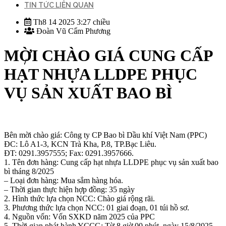
TIN TỨC LIÊN QUAN
Th8 14 2025 3:27 chiều
Đoàn Vũ Cẩm Phương
MỜI CHÀO GIÁ CUNG CẤP
HẠT NHỰA LLDPE PHỤC
VỤ SẢN XUẤT BAO BÌ
Bên mời chào giá: Công ty CP Bao bì Dầu khí Việt Nam (PPC)
ĐC: Lô A1-3, KCN Trà Kha, P.8, TP.Bạc Liêu.
ĐT: 0291.3957555; Fax: 0291.3957666.
1. Tên đơn hàng: Cung cấp hạt nhựa LLDPE phục vụ sản xuất bao
bì tháng 8/2025
– Loại đơn hàng: Mua sắm hàng hóa.
– Thời gian thực hiện hợp đồng: 35 ngày
2. Hình thức lựa chọn NCC: Chào giá rộng rãi.
3. Phương thức lựa chọn NCC: 01 giai đoạn, 01 túi hồ sơ.
4. Nguồn vốn: Vốn SXKD năm 2025 của PPC
5. Thời gian phát hành YCCG: Từ 8 giờ 00 phút, ngày 15/8/2025