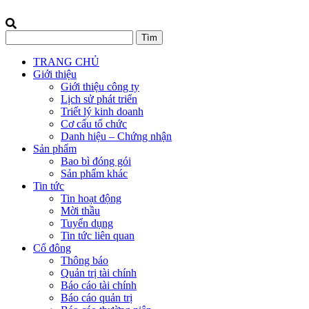
TRANG CHỦ
Giới thiệu
Giới thiệu công ty
Lịch sử phát triển
Triết lý kinh doanh
Cơ cấu tổ chức
Danh hiệu – Chứng nhận
Sản phẩm
Bao bì đóng gói
Sản phẩm khác
Tin tức
Tin hoạt động
Mời thầu
Tuyển dụng
Tin tức liên quan
Cổ đông
Thông báo
Quản trị tài chính
Báo cáo tài chính
Báo cáo quản trị