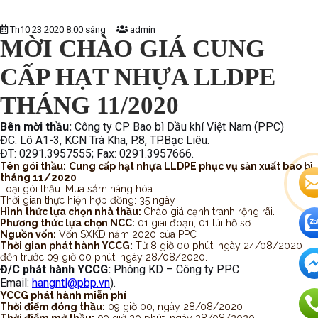
Th10 23 2020 8:00 sáng
admin
MỜI CHÀO GIÁ CUNG
CẤP HẠT NHỰA LLDPE
THÁNG 11/2020
Bên mời thầu:
Công ty CP Bao bì Dầu khí Việt Nam (PPC)
ĐC: Lô A1-3, KCN Trà Kha, P.8, TP.Bạc Liêu.
ĐT: 0291.3957555; Fax: 0291.3957666.
Tên gói thầu:
Cung cấp hạt nhựa LLDPE
phục vụ sản xuất bao bì
tháng 11/2020
Loại gói thầu: Mua sắm hàng hóa.
Thời gian thực hiện hợp đồng: 35 ngày
Hình thức lựa chọn nhà thầu:
Chào giá cạnh tranh rộng rãi.
Phương thức lựa chọn NCC:
01 giai đoạn, 01 túi hồ sơ.
Nguồn vốn:
Vốn SXKD năm 2020 của PPC
Thời gian phát hành YCCG:
Từ 8 giờ 00 phút, ngày 24/08/2020
đến trước 09 giờ 00 phút, ngày 28/08/2020.
Đ/C phát hành YCCG:
Phòng KD – Công ty PPC
Email:
hangntl@pbp.vn
).
YCCG phát hành miễn phí
Thời điểm đóng thầu:
09 giờ 00, ngày 28/08/2020
Thời điểm mở thầu:
09 giờ 30 phút, ngày 28/08/2020