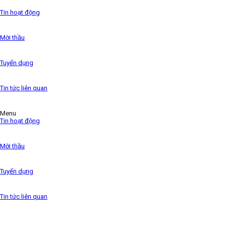
the 1500s,
Tin hoạt động
Mời thầu
Tuyển dụng
Tin tức liên quan
Menu
Tin hoạt động
Mời thầu
Tuyển dụng
Tin tức liên quan