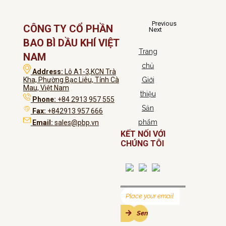
Previous
CÔNG TY CỔ PHẦN
Next
BAO BÌ DẦU KHÍ VIỆT
Trang
NAM
chủ
Address:
Lô A1-3,KCN Trà
Kha, Phường Bạc Liêu, Tỉnh Cà
Giới
Mau, Việt Nam
thiệu
Phone:
+84 2913 957 555
Sản
Fax:
+842913 957 666
phẩm
Email:
sales@pbp.vn
KẾT NỐI VỚI
CHÚNG TÔI