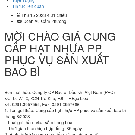
Tuyển dụng
Tin tức liên quan
Th6 15 2023 4:31 chiều
Đoàn Vũ Cẩm Phương
MỜI CHÀO GIÁ CUNG
CẤP HẠT NHỰA PP
PHỤC VỤ SẢN XUẤT
BAO BÌ
Bên mời thầu: Công ty CP Bao bì Dầu khí Việt Nam (PPC)
ĐC: Lô A1-3, KCN Trà Kha, P.8, TP.Bạc Liêu.
ĐT: 0291.3957555; Fax: 0291.3957666.
1. Tên gói thầu: Cung cấp hạt nhựa PP phục vụ sản xuất bao bì
tháng 6/2023
– Loại gói thầu: Mua sắm hàng hóa.
– Thời gian thực hiện hợp đồng: 35 ngày
2. Hình thức lựa chọn nhà thầu: Chào giá rộng rãi.