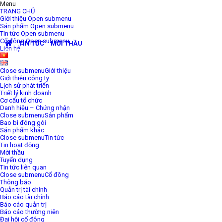
Menu
TRANG CHỦ
Giới thiệu
Open submenu
Sản phẩm
Open submenu
Tin tức
Open submenu
Cổ đông
Open submenu
>
TIN TỨC
>
MỜI THẦU
>
MỜI CHÀO GIÁ CUNG CẤP HẠT NHỰA PP
Liên hệ
PHỤC VỤ SẢN XUẤT BAO BÌ
Close submenu
Giới thiệu
Giới thiệu công ty
Lịch sử phát triển
Triết lý kinh doanh
Cơ cấu tổ chức
Danh hiệu – Chứng nhận
Close submenu
Sản phẩm
Bao bì đóng gói
Sản phẩm khác
Close submenu
Tin tức
Tin hoạt động
Mời thầu
Tuyển dụng
Tin tức liên quan
Close submenu
Cổ đông
Thông báo
Quản trị tài chính
Báo cáo tài chính
Báo cáo quản trị
Báo cáo thường niên
Đại hội cổ đông