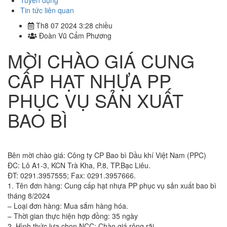
Tuyển dụng
Tin tức liên quan
Th8 07 2024 3:28 chiều
Đoàn Vũ Cẩm Phương
MỜI CHÀO GIÁ CUNG
CẤP HẠT NHỰA PP
PHỤC VỤ SẢN XUẤT
BAO BÌ
Bên mời chào giá: Công ty CP Bao bì Dầu khí Việt Nam (PPC)
ĐC: Lô A1-3, KCN Trà Kha, P.8, TP.Bạc Liêu.
ĐT: 0291.3957555; Fax: 0291.3957666.
1. Tên đơn hàng: Cung cấp hạt nhựa PP phục vụ sản xuất bao bì
tháng 8/2024
– Loại đơn hàng: Mua sắm hàng hóa.
– Thời gian thực hiện hợp đồng: 35 ngày
2. Hình thức lựa chọn NCC: Chào giá rộng rãi.