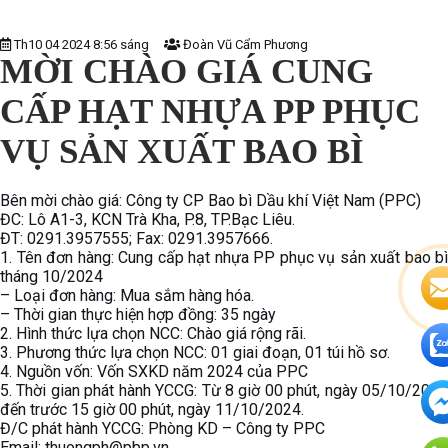
Th10 04 2024 8:56 sáng
Đoàn Vũ Cẩm Phương
MỜI CHÀO GIÁ CUNG
CẤP HẠT NHỰA PP PHỤC
VỤ SẢN XUẤT BAO BÌ
Bên mời chào giá: Công ty CP Bao bì Dầu khí Việt Nam (PPC)
ĐC: Lô A1-3, KCN Trà Kha, P.8, TP.Bạc Liêu.
ĐT: 0291.3957555; Fax: 0291.3957666.
1. Tên đơn hàng: Cung cấp hạt nhựa PP phục vụ sản xuất bao bì
tháng 10/2024
– Loại đơn hàng: Mua sắm hàng hóa.
– Thời gian thực hiện hợp đồng: 35 ngày
2. Hình thức lựa chọn NCC: Chào giá rộng rãi.
3. Phương thức lựa chọn NCC: 01 giai đoạn, 01 túi hồ sơ.
4. Nguồn vốn: Vốn SXKD năm 2024 của PPC
5. Thời gian phát hành YCCG: Từ 8 giờ 00 phút, ngày 05/10/2024
đến trước 15 giờ 00 phút, ngày 11/10/2024.
Đ/C phát hành YCCG: Phòng KD – Công ty PPC
Email: thuongph@pbp.vn