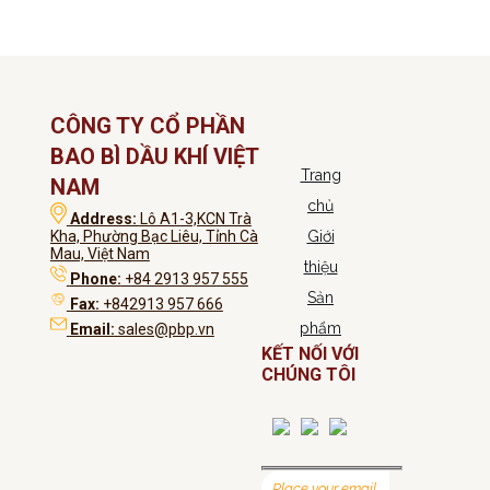
CÔNG TY CỔ PHẦN
BAO BÌ DẦU KHÍ VIỆT
Trang
NAM
chủ
Address:
Lô A1-3,KCN Trà
Kha, Phường Bạc Liêu, Tỉnh Cà
Giới
Mau, Việt Nam
thiệu
Phone:
+84 2913 957 555
Sản
Fax:
+842913 957 666
phẩm
Email:
sales@pbp.vn
KẾT NỐI VỚI
CHÚNG TÔI