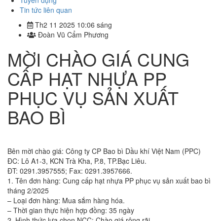
Tuyển dụng
Tin tức liên quan
Th2 11 2025 10:06 sáng
Đoàn Vũ Cẩm Phương
MỜI CHÀO GIÁ CUNG
CẤP HẠT NHỰA PP
PHỤC VỤ SẢN XUẤT
BAO BÌ
Bên mời chào giá: Công ty CP Bao bì Dầu khí Việt Nam (PPC)
ĐC: Lô A1-3, KCN Trà Kha, P.8, TP.Bạc Liêu.
ĐT: 0291.3957555; Fax: 0291.3957666.
1. Tên đơn hàng: Cung cấp hạt nhựa PP phục vụ sản xuất bao bì
tháng 2/2025
– Loại đơn hàng: Mua sắm hàng hóa.
– Thời gian thực hiện hợp đồng: 35 ngày
2. Hình thức lựa chọn NCC: Chào giá rộng rãi.